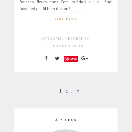
fausses fleurs chez l’ami suédois qui au final
faisaient plutôt bien illusion !
LIRE PLUS
CATEGORIE :
DÉCORATION
16 COMMENTAIRES
Save
Pagination
1
…
2
7
des
publications
À PROPOS