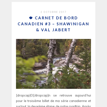
2 OCTOBRE 2017
🍁 CARNET DE BORD
CANADIEN #3 – SHAWINIGAN
& VAL JABERT
[dropcap]O[/dropcap]n se retrouve aujourd’hui
pour le troisième billet de ma série canadienne et
surtout, la deuxième étape de notre roadtrip. Après