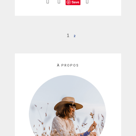
Save
Pagination
1
2
des
publications
À PROPOS