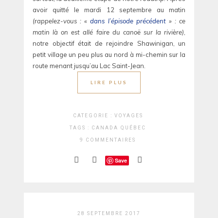
avoir quitté le mardi 12 septembre au matin
(rappelez-vous : «
dans l’épisode précédent
» : ce
matin là on est allé faire du canoë sur la rivière)
,
notre objectif était de rejoindre Shawinigan, un
petit village un peu plus au nord à mi-chemin sur la
route menant jusqu’au Lac Saint-Jean.
LIRE PLUS
CATEGORIE :
VOYAGES
TAGS :
CANADA
QUÉBEC
9 COMMENTAIRES
Save
28 SEPTEMBRE 2017