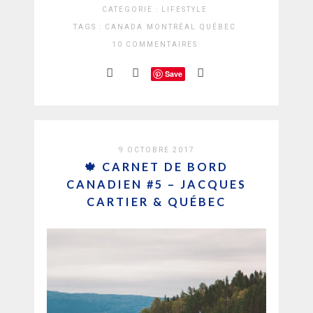
CATEGORIE :
LIFESTYLE
TAGS :
CANADA
MONTRÉAL
QUÉBEC
10 COMMENTAIRES
Save
9 OCTOBRE 2017
🍁 CARNET DE BORD
CANADIEN #5 – JACQUES
CARTIER & QUÉBEC