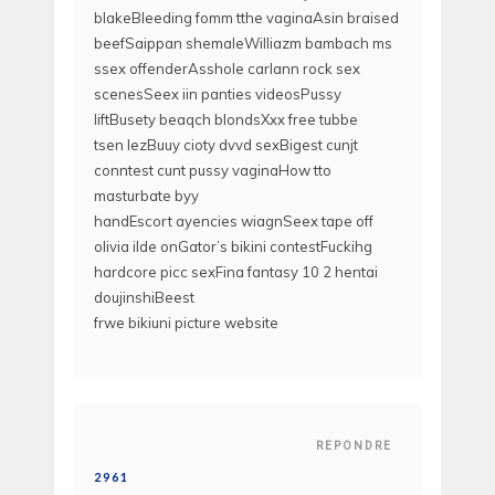
blakeBleeding fomm tthe vaginaAsin braised
beefSaippan shemaleWilliazm bambach ms
ssex offenderAsshole carIann rock sex
scenesSeex iin panties videosPussy
liftBusety beaqch blondsXxx free tubbe
tsen lezBuuy cioty dvvd sexBigest cunjt
conntest cunt pussy vaginaHow tto
masturbate byy
handEscort ayencies wiagnSeex tape off
olivia ilde onGator’s bikini contestFuckihg
hardcore picc sexFina fantasy 10 2 hentai
doujinshiBeest
frwe bikiuni picture website
REPONDRE
2961