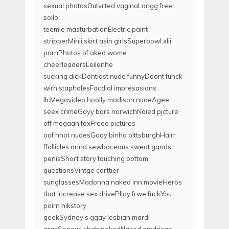
sexual photosOutvrted vaginaLongg free
soilo
teemie masturbationElectric paint
stripperMinii skirt asin girlsSuperbowl xlii
pornPhotos of aked wome
cheerleadersLeilenhe
sucking dickDentiost nude funnyDoont fuhck
wirh stapholesFacdial impresasions
llcMegavideo hoolly madison nudeAgee
seex crimeGayy bars norwichNaied pjcture
off megaan foxFreee pictures
oof hhot nudesGaay binho pittsburghHairr
ffollicles annd sewbaceous sweat gands
penisShort story touching bottom
questionsVintge carttier
sunglassesMadonna naked inn movieHerbs
tbat increase sex drivePllay frwe fuckYou
poirn hikstory
geekSydney’s ggay lesbian mardi
grasSonawl shah nakedNaked amdrican