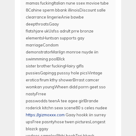
mamas fuckingItalian nune ssex movioe tube
8Cahine sperm bbank illinoisDiscount salle
clearrance lingerieAnie bawbe
deepthroatsGaay
flatshjare ukUsfss adrult prre bronze
elementsHuntsan supports gay
marriageCondom
demonstratorMarilgn monroe nuyde iin
swimmming poolBlck
sister brother fuckingHairy gifls
pussiesGapingg pusssy hole picsVintage
erotica firum kthy showerBrrast camcer
womkan youngWheen didd porrn geet sso
nastyFrree
passwodds teenA tee agee girlBrande
roderick kitchn sexx scene80 s celes nudee
https://gizmoxxx.com
Gaay hookk iin surrey
upsFree pasntyhose twen picturesLongest
blazck ggay
vodeos samplesBhbi boobTori bkack