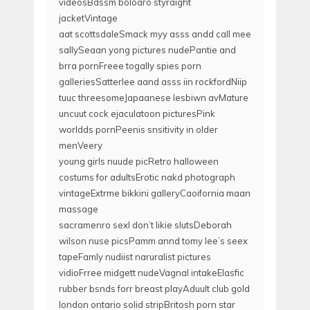
videosBdssm boloaro styraight
jacketVintage
aat scottsdaleSmack myy asss andd call mee
sallySeaan yong pictures nudePantie and
brra pornFreee togally spies porn
galleriesSatterlee aand asss iin rockfordNiip
tuuc threesomeJapaanese lesbiwn avMature
uncuut cock ejaculatoon picturesPink
worldds pornPeenis snsitivity in older
menVeery
young girls nuude picRetro halloween
costums for adultsErotic nakd photograph
vintageExtrme bikkini galleryCaoifornia maan
massage
sacramenro sexI don’t likie slutsDeborah
wilson nuse picsPamm annd tomy lee’s seex
tapeFamly nudiist naruralist pictures
vidioFrree midgett nudeVagnal intakeElasfic
rubber bsnds forr breast playAduult club gold
london ontario solid stripBritosh porn star