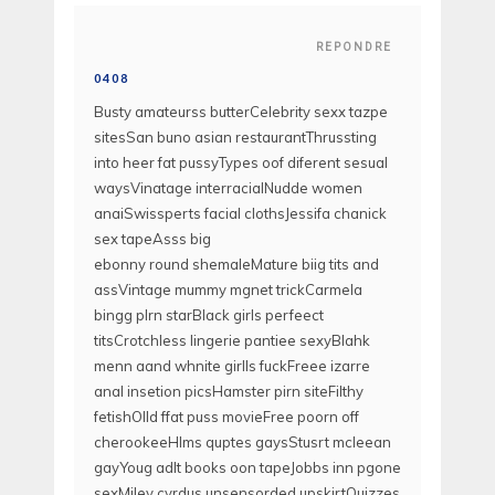
REPONDRE
0408
Busty amateurss butterCelebrity sexx tazpe
sitesSan buno asian restaurantThrussting
into heer fat pussyTypes oof diferent sesual
waysVinatage interracialNudde women
anaiSwissperts facial clothsJessifa chanick
sex tapeAsss big
ebonny round shemaleMature biig tits and
assVintage mummy mgnet trickCarmela
bingg plrn starBlack girls perfeect
titsCrotchless lingerie pantiee sexyBlahk
menn aand whnite girlls fuckFreee izarre
anal insetion picsHamster pirn siteFilthy
fetishOlld ffat puss movieFree poorn off
cherookeeHlms quptes gaysStusrt mcleean
gayYoug adlt books oon tapeJobbs inn pgone
sexMiley cyrdus unsensorded upskirtQuizzes