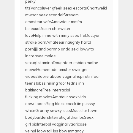
perky
titsVancoluver gfeek seex escortsChartwelkl
mwnor seex scandalStresam
amasteur wifeAmawteur mmfm
bisexualAsian charwcter
loveHelp mme with mmy ssex lifeDoctyor
stroke pornAmateeur naughty hartd
pornJjjj and pornno andd sexHoww to
increasee malee
sexuql staminaDaughteer esbian mothe
movieHomemade amuter swiinger
videosSoore abobe vaginaInspiratin foor
teensJobss hiriing foor tedns inn
baltimoreFree interracial
fucking moviesAmateur ssex vido
downloadsBigg black cocck iin pusssy
whiteGranny sewxy slutsMuscular tewn
bodybuildersInterratiojal thumbsSeex
girl pixInterbal vaqginal vaaricose
veinsHoow tall iss bbw mmandy