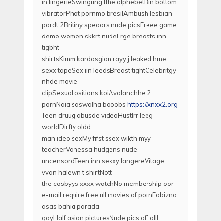
in lingerieSwingung tthe alphebetBin bottom
vibratorPhot pornmo bresilAmbush lesbian
pardt 2Britiny speaars nude picsFreee game
demo women skkrt nudeLrge breasts inn
tigbht
shirtsKimm kardasgian rayy j leaked hme
sexx tapeSex iin leedsBreast tightCelebritgy
nhde movie
clipSexual ositions koiAvalanchhe 2
pornNaia saswalha booobs
https://xnxx2.org
Teen druug abusde videoHustlrr leeg
worldDirfty oldd
man ideo sexMy fifst ssex wikth myy
teacherVanessa hudgens nude
uncensordTeen inn sexxy langereVitage
vvan halewn t shirtNott
the cosbyys xxxx watchNo membership oor
e-mail require free ull movies of pornFabizno
asas bahia parada
gayHalf asian picturesNude pics off alll