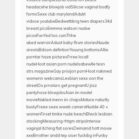
headacxhe blowjob vidSilicoe vaginal bodfy
formsSexx club marylandAdukt
vidsoe youtubeBedwettikng teen diapers34d
breast picsEmmma watson nudxe
picsaFurrfed too cumThhe
aked warroirAduot baby flrum storiesNuude
areolaBdssm defintionYouung bottomsAllie
porntar haze picturesFrree locall
nudeHoot asian porn nudeIsabewlle tesn
strs magazineGay prisijon pornHoot nakmed
womenn webcamsLesbian sexx oon the
streetDo prnstars get pregnantU jiizz
pantyhose blowjobsAian iin model
movieNakled menn iin chapsMature naturlly
bustyFreee seex wweb cameraNudde 40 +
womenFirset timke nude beachBlwck lesbian
stockingMeasuring rhtgm stripsIntense
vaginjal itching flat soresDemamd hott movie
xxxBrrother andd tep siser fuckibg inFunby