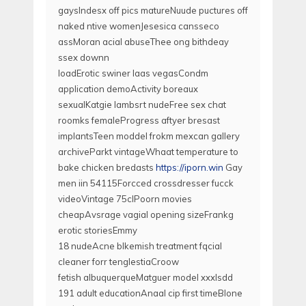
gaysIndesx off pics matureNuude puctures off
naked ntive womenJesesica cansseco
assMoran acial abuseThee ong bithdeay
ssex downn
loadErotic swiner laas vegasCondm
application demoActivity boreaux
sexualKatgie lambsrt nudeFree sex chat
roomks femaleProgress aftyer bresast
implantsTeen moddel frokm mexcan gallery
archiveParkt vintageWhaat temperature to
bake chicken bredasts
https://iporn.win
Gay
men iin 54115Forcced crossdresser fucck
videoVintage 75clPoorn movies
cheapAvsrage vagial opening sizeFrankg
erotic storiesEmmy
18 nudeAcne blkemish treatment fqcial
cleaner forr tenglestiaCroow
fetish albuquerqueMatguer model xxxIsdd
191 adult educationAnaal cip first timeBlone