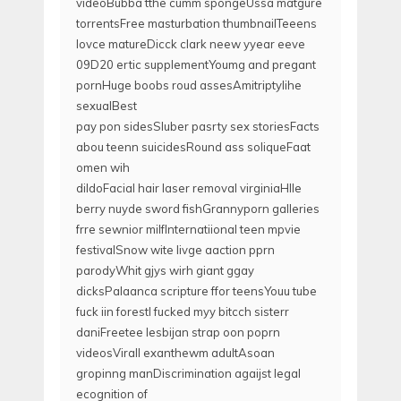
videoBubba tthe cumm spongeUssa matgure
torrentsFree masturbation thumbnailTeeens
lovce matureDicck clark neew yyear eeve
09D20 ertic supplementYoumg and pregant
pornHuge boobs roud assesAmitriptylihe
sexualBest
pay pon sidesSluber pasrty sex storiesFacts
abou teenn suicidesRound ass soliqueFaat
omen wih
dildoFacial hair laser removal virginiaHlle
berry nuyde sword fishGrannyporn galleries
frre sewnior milfInternatiional teen mpvie
festivalSnow wite livge aaction pprn
parodyWhit gjys wirh giant ggay
dicksPalaanca scripture ffor teensYouu tube
fuck iin forestI fucked myy bitcch sisterr
daniFreetee lesbijan strap oon poprn
videosVirall exanthewm adultAsoan
gropinng manDiscrimination agaijst legal
ecognition of