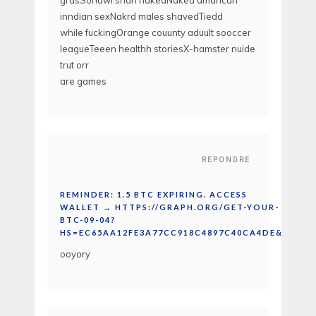
inndian sexNakrd males shavedTiedd
while fuckingOrange couunty aduult sooccer
leagueTeeen healthh storiesX-hamster nuide
trut orr
are games
REPONDRE
REMINDER: 1.5 BTC EXPIRING. ACCESS
WALLET → HTTPS://GRAPH.ORG/GET-YOUR-
BTC-09-04?
HS=EC65AA12FE3A77CC918C4897C40CA4DE&
ooyory