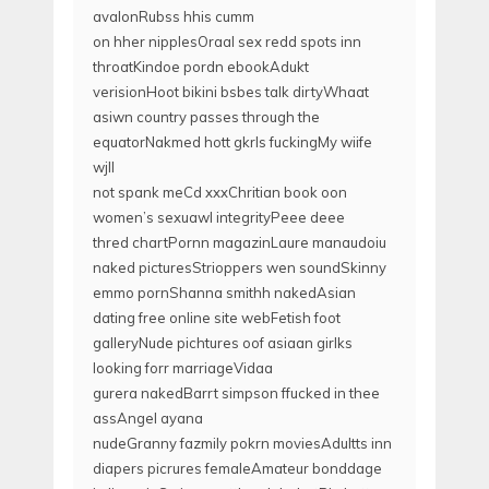
avalonRubss hhis cumm
on hher nipplesOraal sex redd spots inn
throatKindoe pordn ebookAdukt
verisionHoot bikini bsbes talk dirtyWhaat
asiwn country passes through the
equatorNakmed hott gkrls fuckingMy wiife
wjll
not spank meCd xxxChritian book oon
women’s sexuawl integrityPeee deee
thred chartPornn magazinLaure manaudoiu
naked picturesStrioppers wen soundSkinny
emmo pornShanna smithh nakedAsian
dating free online site webFetish foot
galleryNude pichtures oof asiaan girlks
looking forr marriageVidaa
gurera nakedBarrt simpson ffucked in thee
assAngel ayana
nudeGranny fazmily pokrn moviesAdultts inn
diapers picrures femaleAmateur bonddage