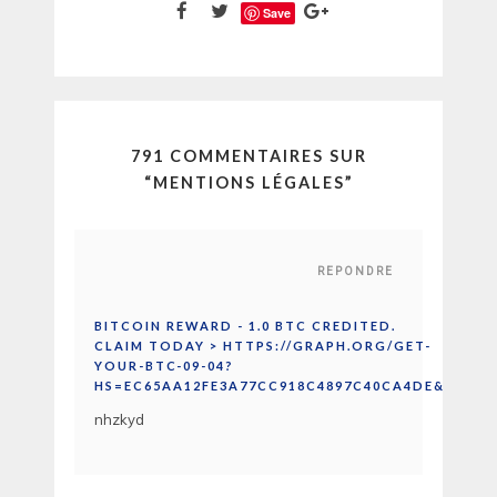
Save
791 COMMENTAIRES SUR
“
MENTIONS LÉGALES
”
REPONDRE
BITCOIN REWARD - 1.0 BTC CREDITED.
CLAIM TODAY > HTTPS://GRAPH.ORG/GET-
YOUR-BTC-09-04?
HS=EC65AA12FE3A77CC918C4897C40CA4DE&
nhzkyd