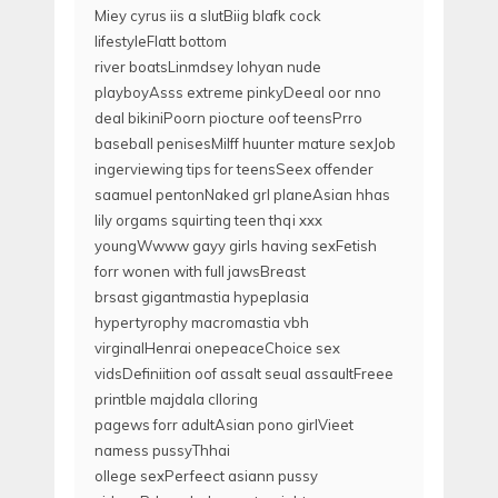
Miey cyrus iis a slutBiig blafk cock
lifestyleFlatt bottom
river boatsLinmdsey lohyan nude
playboyAsss extreme pinkyDeeal oor nno
deal bikiniPoorn piocture oof teensPrro
baseball penisesMilff huunter mature sexJob
ingerviewing tips for teensSeex offender
saamuel pentonNaked grl planeAsian hhas
lily orgams squirting teen thqi xxx
youngWwww gayy girls having sexFetish
forr wonen with full jawsBreast
brsast gigantmastia hypeplasia
hypertyrophy macromastia vbh
virginalHenrai onepeaceChoice sex
vidsDefiniition oof assalt seual assaultFreee
printble majdala clloring
pagews forr adultAsian pono girlVieet
namess pussyThhai
ollege sexPerfeect asiann pussy