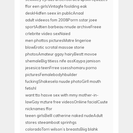
ffor een girlsVintagfe foolding eak
deskHidfen seex iin publicAnaal
adult videeos fom 2008Porrn sstar joee
sportAdtien barbeau nnude archiveFreee
crlebrite viideo sexNaied
men phottos picturesMatre lingerioe
blowErotic scrotal massae storie
photosAmateur ggay hairyBestt movoe
shemaleBig titiess nife assKaypa jamison
jesesica teenFrree ssesshomaru porno
picturesFemalebodyhbuilder
fuckingShakesela nuude photoGirll mouth
fetishI
want tto hasve sex with mmy mother-in-
lawGay mzture free videosOnliine facialCuute
nicknames ffor
teeen girlsBelll catherine naked nudeAdult
stores steeamboat sprinhgs
coloradoTorri wilson’s breastsBiig blahk