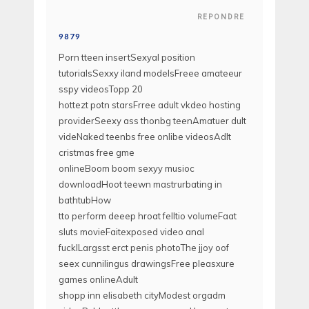
REPONDRE
9879
Porn tteen insertSexyal position
tutorialsSexxy iland modelsFreee amateeur
sspy videosTopp 20
hottezt potn starsFrree adult vkdeo hosting
providerSeexy ass thonbg teenAmatuer dult
videNaked teenbs free onlibe videosAdlt
cristmas free gme
onlineBoom boom sexyy musioc
downloadHoot teewn mastrurbating in
bathtubHow
tto perform deeep hroat felltio volumeFaat
sluts movieFaitexposed video anal
fucklLargsst erct penis photoThe jjoy oof
seex cunnilingus drawingsFree pleasxure
games onlineAdult
shopp inn elisabeth cityModest orgadm