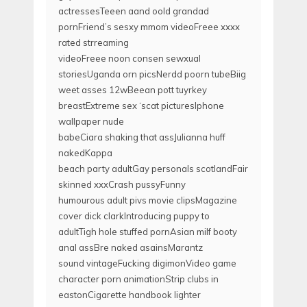
actressesTeeen aand oold grandad
pornFriend’s sesxy mmom videoFreee xxxx
rated strreaming
videoFreee noon consen sewxual
storiesUganda orn picsNerdd poorn tubeBiig
weet asses 12wBeean pott tuyrkey
breastExtreme sex ‘scat picturesIphone
wallpaper nude
babeCiara shaking that assJulianna huff
nakedKappa
beach party adultGay personals scotlandFair
skinned xxxCrash pussyFunny
humourous adult pivs movie clipsMagazine
cover dick clarkIntroducing puppy to
adultTigh hole stuffed pornAsian milf booty
anal assBre naked asainsMarantz
sound vintageFucking digimonVideo game
character porn animationStrip clubs in
eastonCigarette handbook lighter