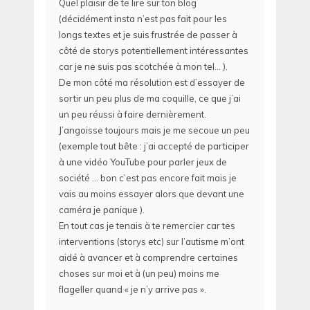
Quel plaisir de te lire sur ton blog
(décidément insta n’est pas fait pour les
longs textes et je suis frustrée de passer à
côté de storys potentiellement intéressantes
car je ne suis pas scotchée à mon tel… ).
De mon côté ma résolution est d’essayer de
sortir un peu plus de ma coquille, ce que j’ai
un peu réussi à faire dernièrement.
J’angoisse toujours mais je me secoue un peu
(exemple tout bête : j’ai accepté de participer
à une vidéo YouTube pour parler jeux de
société … bon c’est pas encore fait mais je
vais au moins essayer alors que devant une
caméra je panique ).
En tout cas je tenais à te remercier car tes
interventions (storys etc) sur l’autisme m’ont
aidé à avancer et à comprendre certaines
choses sur moi et à (un peu) moins me
flageller quand « je n’y arrive pas ».