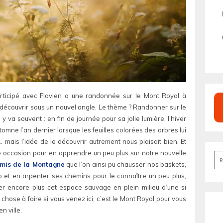
articipé avec Flavien a une randonnée sur le Mont Royal à
re découvrir sous un nouvel angle. Le thème ? Randonner sur le
y va souvent : en fin de journée pour sa jolie lumière, l’hiver
automne l’an dernier lorsque les feuilles colorées des arbres lui
mais l’idée de le découvrir autrement nous plaisait bien. Et
ute occasion pour en apprendre un peu plus sur notre nouvelle
Re
mis de la Montagne
que l’on ainsi pu chausser nos baskets,
:
o et en arpenter ses chemins pour le connaître un peu plus,
ier encore plus cet espace sauvage en plein milieu d’une si
 chose à faire si vous venez ici, c’est le Mont Royal pour vous
n ville.