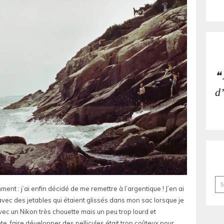
d’
Le
ent : j’ai enfin décidé de me remettre à l’argentique ! J’en ai
an
 avec des jetables qui étaient glissés dans mon sac lorsque je
bil
avec un Nikon très chouette mais un peu trop lourd et
, faire développer des pellicules était trop coûteux pour