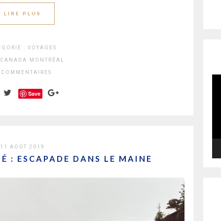
LIRE PLUS
EGORIE :
VOYAGES
CANADA
MONTRÉAL
 COMMENTAIRES
Le
vi
Save
11 AOÛT 2019
 : ESCAPADE DANS LE MAINE