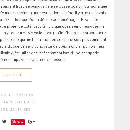
mplètement frustrée puisque il ne se passe pas un jour sans que
’y mettre vraiment me restait dans la tête. Il y a un an j’avais
anon AE-1, lorsque l’on a décidé de déménager. Rebelotte,
é ce projet de côté jusqu’à il y a quelques semaines où je me
e m’y remettre ! Me voilà donc (enfin) l’heureuse propriétaire
assionné qui me faisait tant envie ! Je ne sais pas comment
 suis dit que ce serait chouette de vous montrer parfois mes
licule a été utilisée tout récemment lors d’une escapade-
 même temps vous raconter ci-dessous.
LIRE PLUS
EGORIE :
VOYAGES
:
ÉTATS-UNIS
MAINE
 COMMENTAIRES
Save