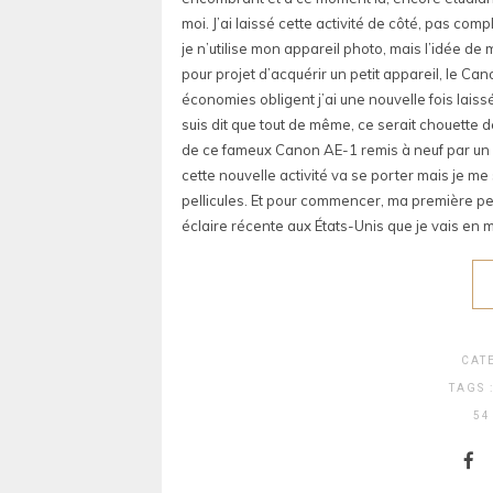
moi. J’ai laissé cette activité de côté, pas co
je n’utilise mon appareil photo, mais l’idée de m
pour projet d’acquérir un petit appareil, le C
économies obligent j’ai une nouvelle fois laiss
suis dit que tout de même, ce serait chouette d
de ce fameux Canon AE-1 remis à neuf par un p
cette nouvelle activité va se porter mais je me
pellicules. Et pour commencer, ma première pel
éclaire récente aux États-Unis que je vais en
CAT
TAGS 
54