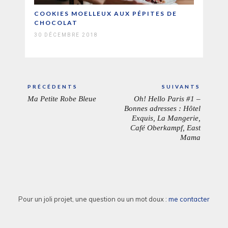
COOKIES MOELLEUX AUX PÉPITES DE
CHOCOLAT
30 DÉCEMBRE 2018
Navigation
PRÉCÉDENTS
SUIVANTS
de
Ma Petite Robe Bleue
Oh! Hello Paris #1 –
ARTICLE
ARTICL
l’article
Bonnes adresses : Hôtel
PRÉCÉDENT:
SUIVAN
Exquis, La Mangerie,
Café Oberkampf, East
Mama
Pour un joli projet, une question ou un mot doux :
me contacter