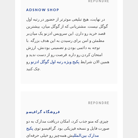
REPONDRE
ADSNOW SHOP
در نهایت، هیچ تبلیغی موثرتر از حضور در رتبه اول
گوگل نیست. مشتریانی که از گوگل میان، بیشترین
قصد خرید رو دارن. این سرویس ادزنو یک میان‌بر
مطمئن و امن برای رسیدن به این هدف بزرگه. با
توجه به دائمی بودن و تضمینی بودنش، ارزش
امتحان کردن رو داره. فرصت رو از دست ندید و
همین الان شرایط
پکیج ویژه رتبه اول گوگل ادزنو
رو
چک کنید.
REPONDRE
فروشگاه گرافیسو
چیزی که منو جذب کرد، امکان دریافت مدارک به دو
صورت فایل و نسخه فیزیکی بود. گرافیسو توی
پکیج
مدارک بین‌المللی
ش همه‌چیز رو خیلی حرفه‌ای