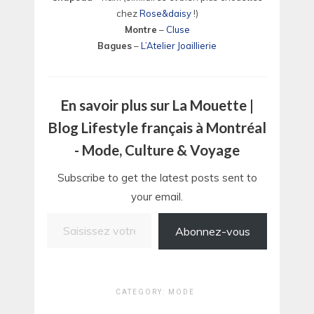
chez
Rose&daisy
!)
Montre
–
Cluse
Bagues
–
L’Atelier Joaillierie
En savoir plus sur La Mouette |
Blog Lifestyle français à Montréal
- Mode, Culture & Voyage
Subscribe to get the latest posts sent to
your email.
Saisissez votre adresse e-mail…
Abonnez-vous
CATEGORY:
MODE