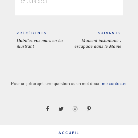
27 JUIN 2021
Navigation
PRÉCÉDENTS
SUIVANTS
de
Habillez vos murs en les
Moment instantané :
ARTICLE
ARTICL
l’article
illustrant
escapade dans le Maine
PRÉCÉDENT:
SUIVAN
Pour un joli projet, une question ou un mot doux :
me contacter
ACCUEIL