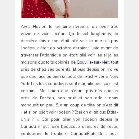
Avec Flavien la semaine dernière on avait très
envie de voir l’océan. Ça faisait longtemps, la
dernière fois qu’on était allé voir la mer, et pas
l’océan, c’était en octobre dernier : juste avant de
traverser l’Atlantique on était allé voir les si jolies
maisons aux toits colorés de
Gouville-sur-Mer
, tout
près de chez ses parents. Et puis depuis on n’a vu
que des lacs ou bien un bout de l’East River à New
York. Les lacs canadiens sont magnifiques, ça c’est
certain ! Mais bien que n’étant pas nés chacun
près de l’océan, son bruit et son odeur nous
manquait un peu. Sur un coup de tête on s’est dit
« et si on allait voir l’océan ? Et si on allait aux États-
UNis ? ». Car pour aller voir l’océan depuis le
Canada il faut faire beaucoup d’heures de route,
contourner la frontière Canada/États-Unis pour