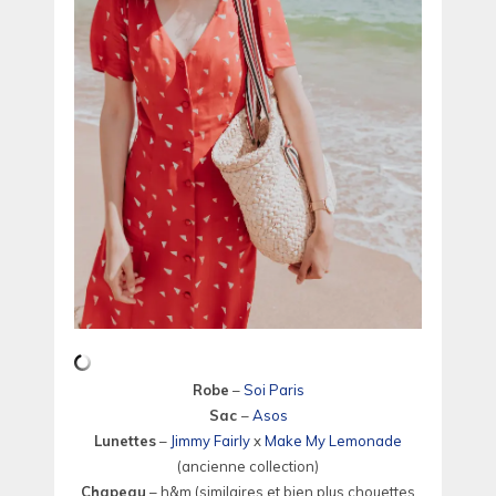
Robe
–
Soi Paris
Sac
–
Asos
Lunettes
–
Jimmy Fairly
x
Make My Lemonade
(ancienne collection)
Chapeau
– h&m (similaires et bien plus chouettes