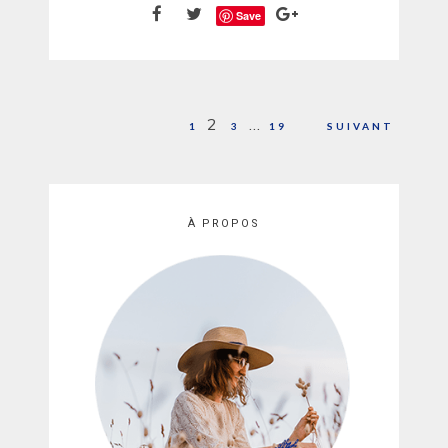
Save
Pagination
2
…
1
3
19
SUIVANT
des
publications
À PROPOS