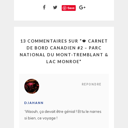
Save
13 COMMENTAIRES SUR “
🍁 CARNET
DE BORD CANADIEN #2 – PARC
NATIONAL DU MONT-TREMBLANT &
LAC MONROE
”
REPONDRE
DJAHANN
‘Waouh, ça devait être génial ! Et tu le narres
si bien, ce voyage !