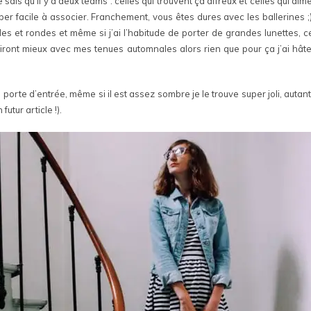
e sais qu’il y a deux teams : celles qui trouvent ça affreux et celles qui ai
t super facile à associer. Franchement, vous êtes dures avec les ballerines
es et rondes et même si j’ai l’habitude de porter de grandes lunettes, c
 iront mieux avec mes tenues automnales alors rien que pour ça j’ai hât
ma porte d’entrée, même si il est assez sombre je le trouve super joli, autan
utur article !).