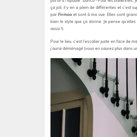
porté à l’épaule : banco ! Pour les ballerines, j
ça joli, il y en a plein de différentes et c’es
par
Firmoo
et sont à ma vue. Elles sont grand
bien le style que ça donne. Je pense qu’elles
aussi !).
Pour le lieu, c’est l’escalier juste en face de 
j’aurai déménagé (vous en saurez plus dans un f