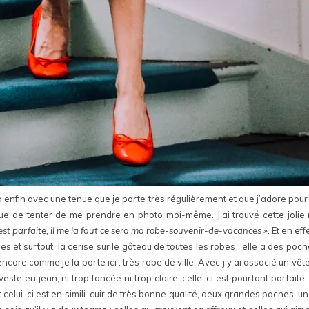
 enfin avec une tenue que je porte très régulièrement et que j’adore pour
ue de tenter de me prendre en photo moi-même. J’ai trouvé cette jolie
 est parfaite, il me la faut ce sera ma robe-souvenir-de-vacances »
. Et en eff
es et surtout, la cerise sur le gâteau de toutes les robes : elle a des poch
ncore comme je la porte ici : très robe de ville. Avec j’y ai associé un vê
 veste en jean, ni trop foncée ni trop claire, celle-ci est pourtant parfaite
et celui-ci est en simili-cuir de très bonne qualité, deux grandes poches, 