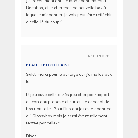
J’ai récemment annulé mon abonnement à
Birchbox, et je cherche une nouvelle box à
laquelle m’abonner, je vais peut-être réfléchir
à celle-là du coup :)
REPONDRE
BEAUTEBORDELAISE
Salut, merci pour le partage car j’aime les box
lol…
Et je trouve celle ci très peu cher par rapport
au contenu proposé et surtout le concept de
box naturelle…Pour l’instant je reste abonnée
à l’ Glossybox mais je serai éventuellement
tentée par celle-ci…
Bises !