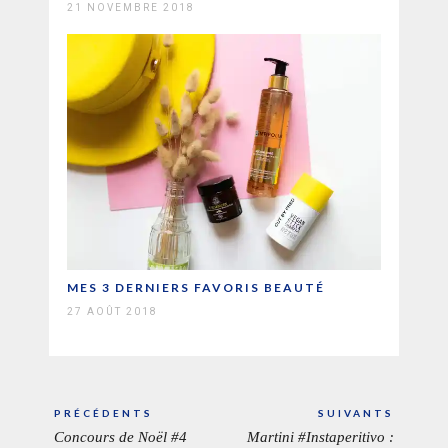
21 NOVEMBRE 2018
MES 3 DERNIERS FAVORIS BEAUTÉ
27 AOÛT 2018
Navigation
PRÉCÉDENTS
SUIVANTS
de
Concours de Noël #4
Martini #Instaperitivo :
ARTICLE
ARTICL