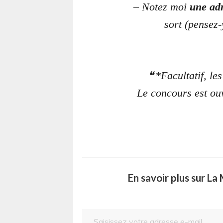
– Notez moi
une adr
sort
(pensez-y
*Facultatif, l
Le concours est ouv
En savoir plus sur L
Saisissez votre adresse e-mail…