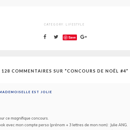
CATEGORY:
LIFESTYLE
Save
128 COMMENTAIRES SUR “
CONCOURS DE NOËL #4
”
 MADEMOISELLE EST JOLIE
our ce magnifique concours.
ook avec mon compte perso (prénom + 3 lettres de mon nom) : Julie ANG.