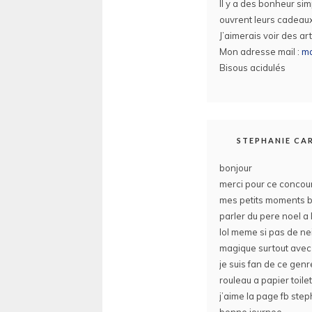
Il y a des bonheur sim
ouvrent leurs cadeaux
J’aimerais voir des art
Mon adresse mail :
ma
Bisous acidulés
STEPHANIE C
bonjour
merci pour ce concour
mes petits moments bo
parler du pere noel a 
lol meme si pas de ne
magique surtout avec c
je suis fan de ce genr
rouleau a papier toilet
j’aime la page fb ste
bonne journee