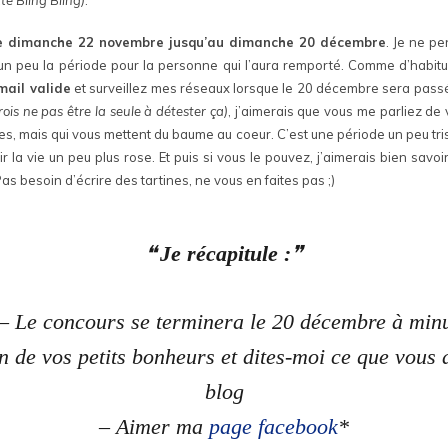
e dimanche 22 novembre jusqu’au dimanche 20 décembre
. Je ne pe
un peu la période pour la personne qui l’aura remporté. Comme d’habitude
mail valide
et surveillez mes réseaux lorsque le 20 décembre sera passé
crois ne pas être la seule à détester ça)
, j’aimerais que vous me parliez de
es, mais qui vous mettent du baume au coeur. C’est une période un peu tri
 la vie un peu plus rose. Et puis si vous le pouvez, j’aimerais bien savo
Pas besoin d’écrire des tartines, ne vous en faites pas ;)
Je récapitule :
– Le concours se terminera le 20 décembre à minu
n de vos petits bonheurs et dites-moi ce que vous a
blog
– Aimer ma
page facebook
*