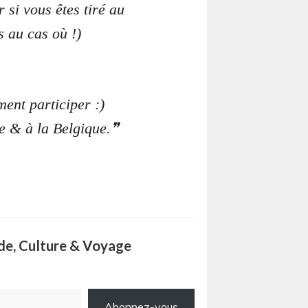
 si vous êtes tiré au
s au cas où !)
ent participer :)
e & à la Belgique.
ode, Culture & Voyage
Abonnez-vous