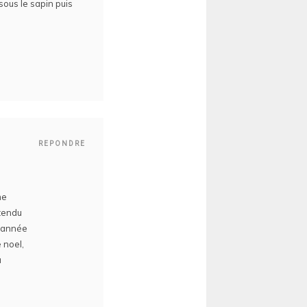
sous le sapin puis
REPONDRE
me
ntendu
l’année
 noel,
u