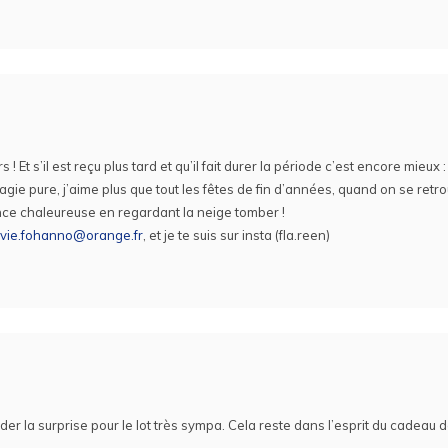
! Et s’il est reçu plus tard et qu’il fait durer la période c’est encore mieux 
agie pure, j’aime plus que tout les fêtes de fin d’années, quand on se retr
ce chaleureuse en regardant la neige tomber !
avie.fohanno@orange.fr
, et je te suis sur insta (fla.reen)
rder la surprise pour le lot très sympa. Cela reste dans l’esprit du cadeau 