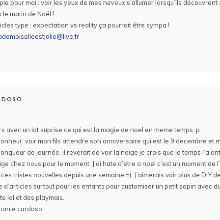
ple pour moi : voir les yeux de mes neveux s’allumer lorsqu’ils découvrent 
 le matin de Noël !
icles type : expectation vs reality ça pourrait être sympa !
demoiselleestjolie@live.fr
ARDOSO
s avec un lot suprise ce qui est la magie de noel en meme temps :p
nheur, voir mon fils attendre son anniversaire qui est le 9 decembre et 
longueur de journée, il reverait de voir la neige je crois que le temps l’a e
ige chez nous pour le moment. J’ai hate d’etre a noel c’est un moment de 
es tristes nouvelles depuis une semaine =(. J’aimerais voir plus de DIY de
e d’articles surtout pour les enfants pour customiser un petit sapin avec d
te lol et des playmais.
phanie cardoso