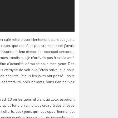
on café refroidissant lentement alors que je ne
 coton, que ce n’était pas vraiment réel, j’avais
 plaisanterie, leur demander pourquoi personne
mes, tandis que je n’arrivais pas à expliquer à
flux d’actualité déroulait sous mes yeux. Des
ais effrayée de voir que j’étais naïve, que nous
t en sécurité. Et puis les jours ont passé… nous
 spectateurs, bras ballants, sans rien pouvoir
dredi 13 où les gens allaient au Loto, espérant
ce qu’au fond on aime tous croire à des choses
nt offerts, deux jours qui nous appartiennent et
pas devoir espérer que ce mois de novembre que