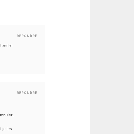
REPONDRE
ntendre.
REPONDRE
annuler,
 je les