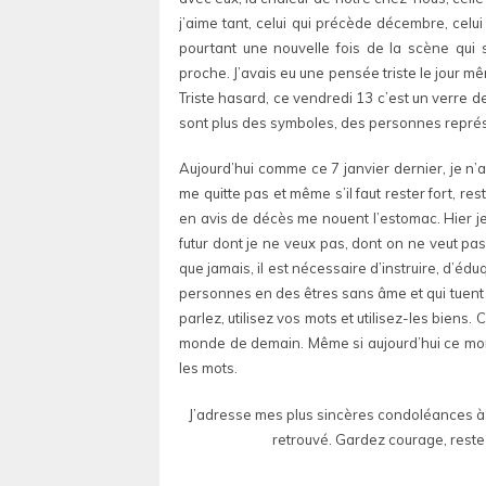
j’aime tant, celui qui précède décembre, celui
pourtant une nouvelle fois de la scène qui s
proche. J’avais eu une pensée triste le jour mê
Triste hasard, ce vendredi 13 c’est un verre de
sont plus des symboles, des personnes représen
Aujourd’hui comme ce 7 janvier dernier, je n’ar
me quitte pas et même s’il faut rester fort, r
en avis de décès me nouent l’estomac. Hier je 
futur dont je ne veux pas, dont on ne veut pa
que jamais, il est nécessaire d’instruire, d’édu
personnes en des êtres sans âme et qui tuent s
parlez, utilisez vos mots et utilisez-les biens
monde de demain. Même si aujourd’hui ce monde 
les mots.
J’adresse mes plus sincères condoléances à t
retrouvé. Gardez courage, restez 