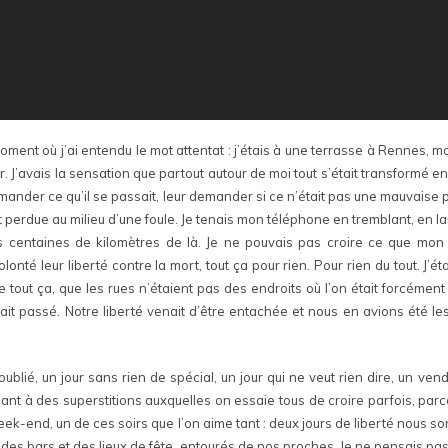
oment où j’ai entendu le mot attentat : j’étais à une terrasse à Rennes, m
er. J’avais la sensation que partout autour de moi tout s’était transformé en
emander ce qu’il se passait, leur demander si ce n’était pas une mauvaise
 perdue au milieu d’une foule. Je tenais mon téléphone en tremblant, en lar
s centaines de kilomètres de là. Je ne pouvais pas croire ce que mon 
té leur liberté contre la mort, tout ça pour rien. Pour rien du tout. J’ét
de tout ça, que les rues n’étaient pas des endroits où l’on était forcémen
ait passé. Notre liberté venait d’être entachée et nous en avions été les
oublié, un jour sans rien de spécial, un jour qui ne veut rien dire, un ven
nt à des superstitions auxquelles on essaie tous de croire parfois, par
week-end, un de ces soirs que l’on aime tant : deux jours de liberté nous so
e des bars et des lieux de fête, entourés de nos proches. Je ne pensais 