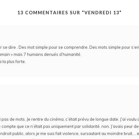
13 COMMENTAIRES SUR “
VENDREDI 13
”
 se dire . Des mot simple pour se comprendre. Des mots simple pour s’e
 humain » mais 7 humains denués d’humanité.
 la plus forte.
ai pas de mots. Je rentre du cinéma, c’était prévu de longue date. J’ai voulu 
 compte que ce n’était pas uniquement par solidarité. non. J’avais peur de
roit public, alors je me suis fait violence, sursautant au moindre bruit…. et