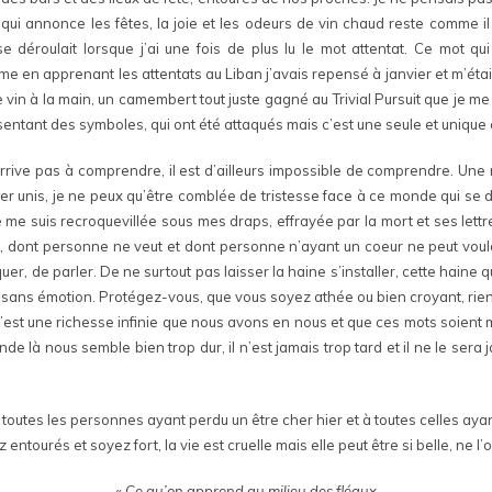
 qui annonce les fêtes, la joie et les odeurs de vin chaud reste comme il
e déroulait lorsque j’ai une fois de plus lu le mot attentat. Ce mot qu
me en apprenant les attentats au Liban j’avais repensé à janvier et m’étais 
 vin à la main, un camembert tout juste gagné au Trivial Pursuit que je me s
tant des symboles, qui ont été attaqués mais c’est une seule et unique cho
rive pas à comprendre, il est d’ailleurs impossible de comprendre. Une nouv
ester unis, je ne peux qu’être comblée de tristesse face à ce monde qui s
me suis recroquevillée sous mes draps, effrayée par la mort et ses lettre
s, dont personne ne veut et dont personne n’ayant un coeur ne peut vouloi
quer, de parler. De ne surtout pas laisser la haine s’installer, cette haine
ans émotion. Protégez-vous, que vous soyez athée ou bien croyant, rien d
. C’est une richesse infinie que nous avons en nous et que ces mots soient 
là nous semble bien trop dur, il n’est jamais trop tard et il ne le sera j
outes les personnes ayant perdu un être cher hier et à toutes celles aya
entourés et soyez fort, la vie est cruelle mais elle peut être si belle, ne l
« Ce qu’on apprend au milieu des fléaux