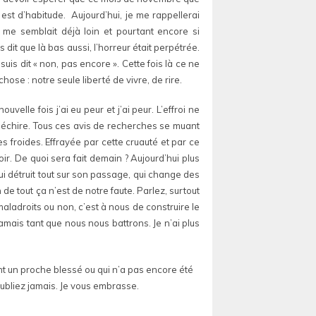
 est d’habitude. Aujourd’hui, je me rappellerai
i me semblait déjà loin et pourtant encore si
dit que là bas aussi, l’horreur était perpétrée.
uis dit « non, pas encore ». Cette fois là ce ne
se : notre seule liberté de vivre, de rire.
elle fois j’ai eu peur et j’ai peur. L’effroi ne
e déchire. Tous ces avis de recherches se muant
s froides. Effrayée par cette cruauté et par ce
r. De quoi sera fait demain ? Aujourd’hui plus
 qui détruit tout sur son passage, qui change des
e tout ça n’est de notre faute. Parlez, surtout
maladroits ou non, c’est à nous de construire le
amais tant que nous nous battrons. Je n’ai plus
nt un proche blessé ou qui n’a pas encore été
’oubliez jamais. Je vous embrasse.