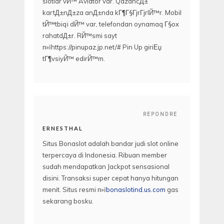
slotlar vЙ™ Aviator var. QazancД±
kartД±nД±za anД±nda kГ¶Г§ГјrГјrlЙ™r. Mobil
tЙ™tbiqi dЙ™ var, telefondan oynamaq Г§ox
rahatdД±r. RЙ™smi sayt
п»їhttps://pinupaz.jp.net/# Pin Up giriЕџ
tГ¶vsiyЙ™ edirЙ™m.
REPONDRE
ERNESTHAL
Situs Bonaslot adalah bandar judi slot online
terpercaya di Indonesia. Ribuan member
sudah mendapatkan Jackpot sensasional
disini. Transaksi super cepat hanya hitungan
menit. Situs resmi п»ї
bonaslotind.us.com
gas
sekarang bosku.