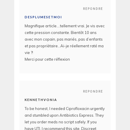
REPONDRE
DESPLUMESETMOI
Magnifique article….tellement vrai. Je vis avec
cette pression constante. Bientôt 10 ans
avec mon copain, pas mariés, pas d’enfants
et pas propriètaire…Ai-je réellement raté ma
vie ?!
Merci pour cette réflexion
REPONDRE
KENNETHVONIA
To be honest, I needed Ciprofloxacin urgently
and stumbled upon Antibiotics Express. They
let you order meds no script safely. If you
have UTI, I recommend this site. Discreet