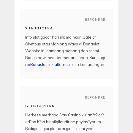
REPONDRE
SHAUNJOIMA
Info slot gacor hari ini: mainkan Gate of
Olympus atau Mahjong Ways di Bonaslot.
Website ini gampang menang dan resmi.
Bonus new member menanti anda. Kunjungi:
п»ї
Bonaslot link alternatif
raih kemanangan.
REPONDRE
GEORGEPIERN
Herkese merhaba, Vay Casino kullan?c?lar?
ad?na k?sa bir bilgilendirme paylas?yorum.
Bildiginiz gibi platform giris linkini yine