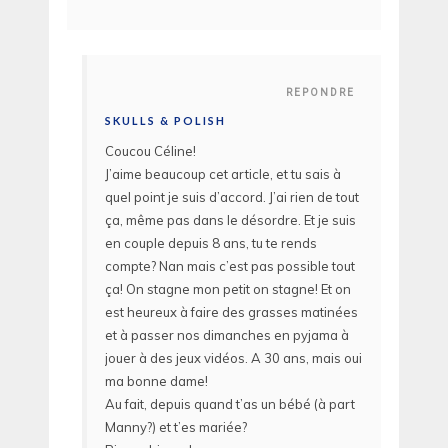
REPONDRE
SKULLS & POLISH
Coucou Céline!
J’aime beaucoup cet article, et tu sais à
quel point je suis d’accord. J’ai rien de tout
ça, même pas dans le désordre. Et je suis
en couple depuis 8 ans, tu te rends
compte? Nan mais c’est pas possible tout
ça! On stagne mon petit on stagne! Et on
est heureux à faire des grasses matinées
et à passer nos dimanches en pyjama à
jouer à des jeux vidéos. A 30 ans, mais oui
ma bonne dame!
Au fait, depuis quand t’as un bébé (à part
Manny?) et t’es mariée?