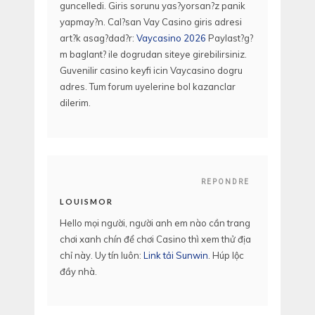
guncelledi. Giris sorunu yas?yorsan?z panik
yapmay?n. Cal?san Vay Casino giris adresi
art?k asag?dad?r:
Vaycasino 2026
Paylast?g?
m baglant? ile dogrudan siteye girebilirsiniz.
Guvenilir casino keyfi icin Vaycasino dogru
adres. Tum forum uyelerine bol kazanclar
dilerim.
REPONDRE
LOUISMOR
Hello mọi người, người anh em nào cần trang
chơi xanh chín để chơi Casino thì xem thử địa
chỉ này. Uy tín luôn:
Link tải Sunwin
. Húp lộc
đầy nhà.