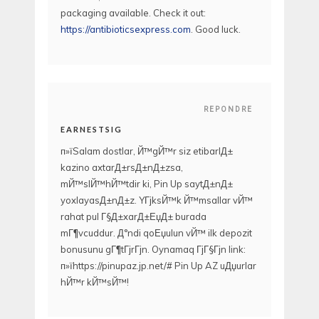
packaging available. Check it out:
https://antibioticsexpress.com
. Good luck.
REPONDRE
EARNESTSIG
п»їSalam dostlar, Й™gЙ™r siz etibarlД±
kazino axtarД±rsД±nД±zsa,
mЙ™slЙ™hЙ™tdir ki, Pin Up saytД±nД±
yoxlayasД±nД±z. YГјksЙ™k Й™msallar vЙ™
rahat pul Г§Д±xarД±ЕџД± burada
mГ¶vcuddur. Д°ndi qoЕџulun vЙ™ ilk depozit
bonusunu gГ¶tГјrГјn. Oynamaq ГјГ§Гјn link:
п»їhttps://pinupaz.jp.net/# Pin Up AZ uДџurlar
hЙ™r kЙ™sЙ™!