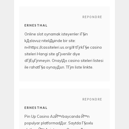
REPONDRE
ERNESTHAL
Online slot oynamak isteyenler iГ§in
kД±lavuz niteliДџinde bir site:
п»їhttps://cassiteleri.us.org/# tГјrkГ§e casino
siteleri Hangi site gГјvenilir diye
dГјЕџГјnmeyin. OnaylД± casino siteleri listesi
ile rahatГ§a oynayД±n. TГјm liste linkte.
REPONDRE
ERNESTHAL
Pin Up Casino AzЙ™rbaycanda Й™n
populyar platformadД±r. Saytda Г§oxlu