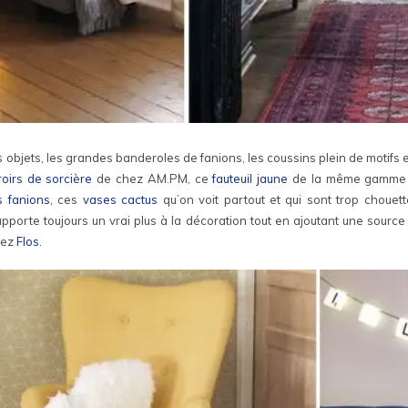
s objets, les grandes banderoles de fanions, les coussins plein de motifs 
roirs de sorcière
de chez AM.PM, ce
fauteuil jaune
de la même gamme q
s fanions
, ces
vases cactus
qu’on voit partout et qui sont trop chouett
apporte toujours un vrai plus à la décoration tout en ajoutant une sour
hez
Flos
.