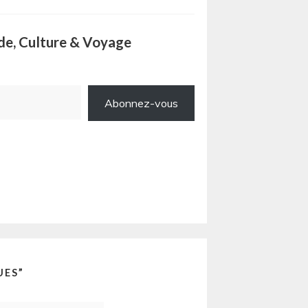
ode, Culture & Voyage
Abonnez-vous
UES
”