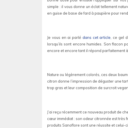
bonne dose pour ensuite l’appliquer sur vos 
simple : il vous donne un éclat tellement natur
en guise de base de fard à paupière pour rend
Je vous en ai parlé
dans cet article
, ce gel 
lorsqu’ils sont encore humides. Son flacon pom
encore et encore tant il répond parfaitement 
Nature ou légèrement colorés, ces deux baumes à
citron donne l’impression de déguster une tart
trop gras et leur composition de surcroit vegan
J’ai reçu récemment ce nouveau produit de chez
cœur immédiat : son odeur citronnée est très f
produits Sanoflore sont une réussite et celui-c