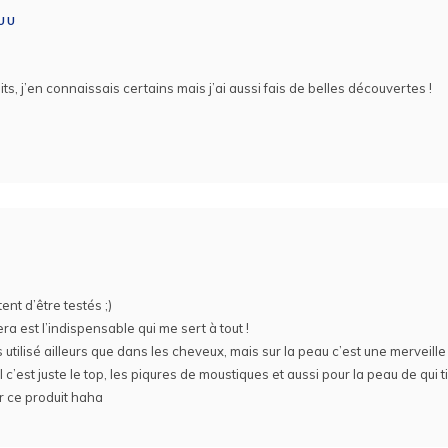
UU
s, j’en connaissais certains mais j’ai aussi fais de belles découvertes !
E
tent d’être testés ;)
era est l’indispensable qui me sert à tout !
as utilisé ailleurs que dans les cheveux, mais sur la peau c’est une merveille 
 c’est juste le top, les piqures de moustiques et aussi pour la peau de qui tira
ar ce produit haha