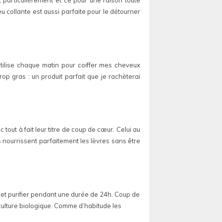
 particulièrement et ce pour une raison toute
eu collante est aussi parfaite pour le détourner
l’utilise chaque matin pour coiffer mes cheveux
rop gras : un produit parfait que je rachèterai
tout à fait leur titre de coup de cœur. Celui au
s nourrissent parfaitement les lèvres sans être
r et purifier pendant une durée de 24h. Coup de
iculture biologique. Comme d’habitude les