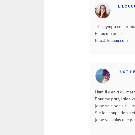
LILOUU
Très sympa ces produit
Bisou ma belle
http://lilouuuu.com
JUSTIN
Hum; il y en a qui méri
Pour ma part, l’aloe v
Je ne sais pas si tu l’
Sur les coups de soleil
Je ne vois plus que p