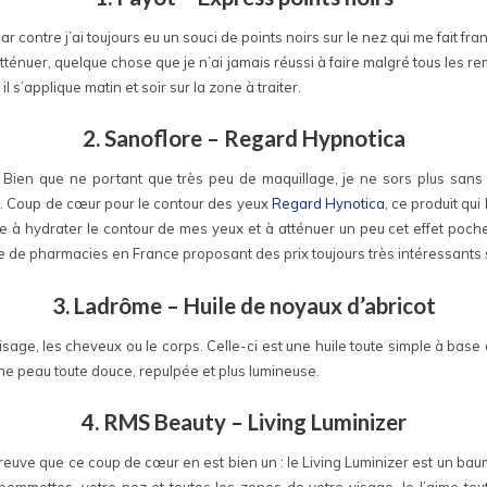
 par contre j’ai toujours eu un souci de points noirs sur le nez qui me fait
 atténuer, quelque chose que je n’ai jamais réussi à faire malgré tous les
 s’applique matin et soir sur la zone à traiter.
2. Sanoflore – Regard Hypnotica
. Bien que ne portant que très peu de maquillage, je ne sors plus san
ée. Coup de cœur pour le contour des yeux
Regard Hynotica
, ce produit qu
e à hydrater le contour de mes yeux et à atténuer un peu cet effet poche
ude de pharmacies en France proposant des prix toujours très intéressants
3. Ladrôme – Huile de noyaux d’abricot
isage, les cheveux ou le corps. Celle-ci est une huile toute simple à base d
une peau toute douce, repulpée et plus lumineuse.
4. RMS Beauty – Living Luminizer
reuve que ce coup de cœur en est bien un : le Living Luminizer est un baume