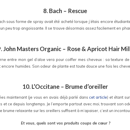
8. Bach – Rescue
ch sous forme de spray avait été acheté lorsque j’étais encore étudiante
 un peu trop angoissante. Il se trouve désormais assez facilement en pha
9. John Masters Organic – Rose & Apricot Hair Mil
terne entre mon gel d’aloe vera pour coiffer mes cheveux : sa texture de lai
 encore humides. Son odeur de plante est toute douce une fois les cheveu
10. L’Occitane – Brume d’oreiller
nnées maintenant (je vous en avais déjà parlé dans
cet article
) et étant su
ris et ce depuis longtemps. Je l’emporte partout avec moi, trouvant son od
e brume relaxante sur les oreillers suffisent à m’apaiser, c’est un inconto
Et vous, quels sont vos produits coups de cœur ?