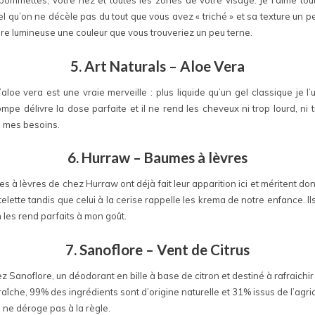
pommettes, votre nez et toutes les zones de votre visage. Je l’aime tout
el qu’on ne décèle pas du tout que vous avez « triché » et sa texture un p
re lumineuse une couleur que vous trouveriez un peu terne.
5. Art Naturals – Aloe Vera
d’aloe vera est une vraie merveille : plus liquide qu’un gel classique je 
pe délivre la dose parfaite et il ne rend les cheveux ni trop lourd, ni t
à mes besoins.
6. Hurraw – Baumes à lèvres
 lèvres de chez Hurraw ont déjà fait leur apparition ici et méritent donc 
elette tandis que celui à la cerise rappelle les krema de notre enfance. Il
 les rend parfaits à mon goût.
7. Sanoflore – Vent de Citrus
 Sanoflore, un déodorant en bille à base de citron et destiné à rafraichi
raîche, 99% des ingrédients sont d’origine naturelle et 31% issus de l’agr
i ne déroge pas à la règle.