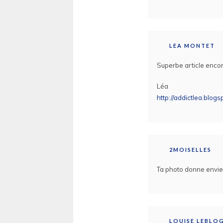
LEA MONTET
Superbe article encore
Léa
http://addictlea.blogsp
2MOISELLES
Ta photo donne envie d
LOUISE LEBLO