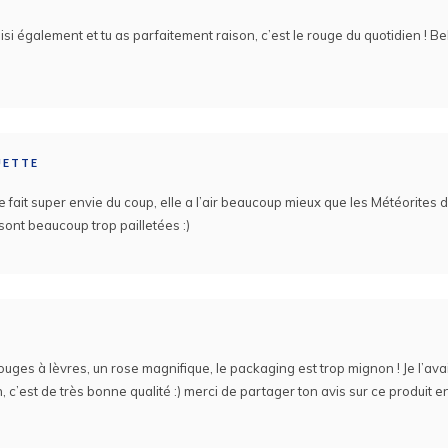
oisi également et tu as parfaitement raison, c’est le rouge du quotidien ! Be
UETTE
 fait super envie du coup, elle a l’air beaucoup mieux que les Météorites 
sont beaucoup trop pailletées :)
 rouges à lèvres, un rose magnifique, le packaging est trop mignon ! Je l’ava
en, c’est de très bonne qualité :) merci de partager ton avis sur ce produit e