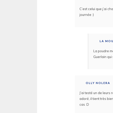
C’est celui que j’ai ch
journée :)
LA MO
La poudre me
Guerlain qui 
OLLY NOLERA
J’ai testé un de leurs
adoré, il tient très bi
cas :D