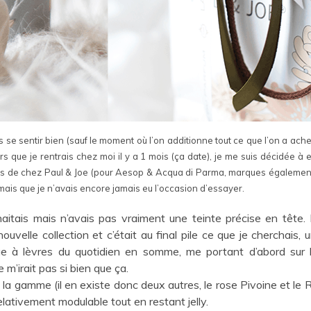
s se sentir bien (sauf le moment où l’on additionne tout ce que l’on a ache
rs que je rentrais chez moi il y a 1 mois (ça date), je me suis décidée à 
res de chez Paul & Joe (pour Aesop & Acqua di Parma, marques également v
 mais que je n’avais encore jamais eu l’occasion d’essayer.
aitais mais n’avais pas vraiment une teinte précise en tête. F
uvelle collection et c’était au final pile ce que je cherchais,
uge à lèvres du quotidien en somme, me portant d’abord sur l
 m’irait pas si bien que ça.
e la gamme (il en existe donc deux autres, le rose Pivoine et le
lativement modulable tout en restant jelly.