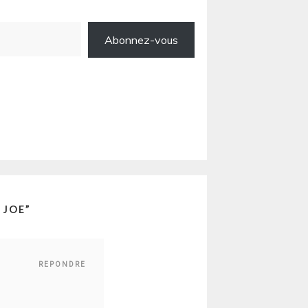
Abonnez-vous
 JOE
”
REPONDRE