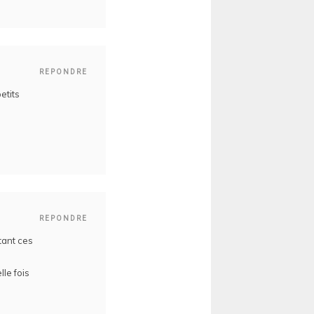
REPONDRE
etits
REPONDRE
 tant ces
le fois