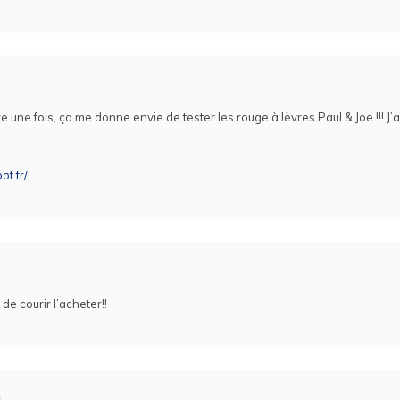
 une fois, ça me donne envie de tester les rouge à lèvres Paul & Joe !!! J’a
ot.fr/
e courir l’acheter!!
G