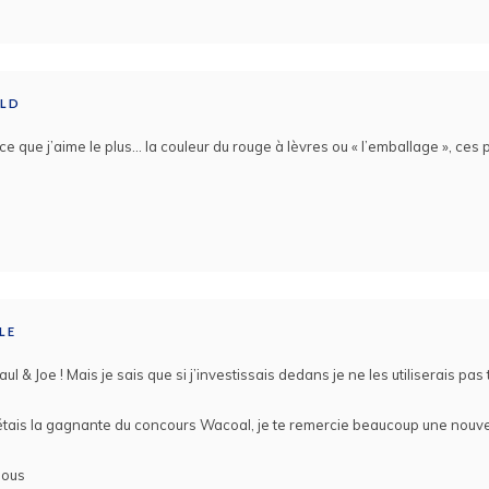
RLD
e que j’aime le plus… la couleur du rouge à lèvres ou « l’emballage », ces p
LE
aul & Joe ! Mais je sais que si j’investissais dedans je ne les utiliserais pas
j’étais la gagnante du concours Wacoal, je te remercie beaucoup une nouvel
sous