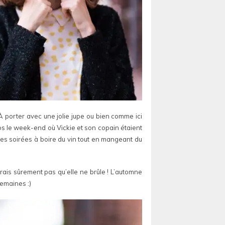
 À porter avec une jolie jupe ou bien comme ici
otos le week-end où Vickie et son copain étaient
t les soirées à boire du vin tout en mangeant du
rais sûrement pas qu’elle ne brûle ! L’automne
semaines :)