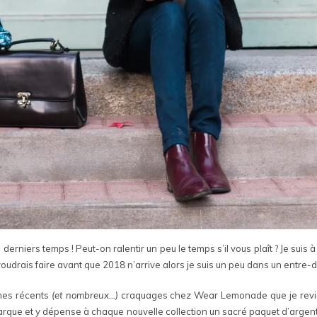
erniers temps ! Peut-on ralentir un peu le temps s’il vous plaît ? Je suis 
 voudrais faire avant que 2018 n’arrive alors je suis un peu dans un entre-
 mes récents
(et nombreux…)
craquages chez Wear Lemonade que je revie
marque et y dépense à chaque nouvelle collection un sacré paquet d’argent.