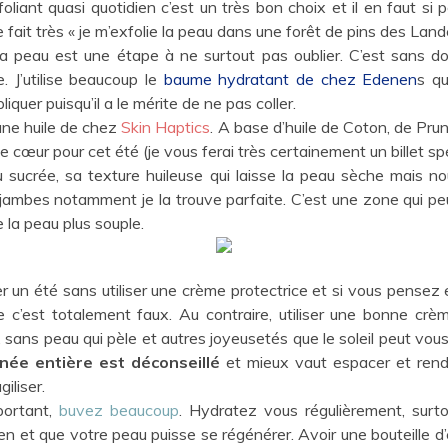
liant quasi quotidien c’est un très bon choix et il en faut si p
ait très « je m’exfolie la peau dans une forêt de pins des Lande
 sa peau est une étape à ne surtout pas oublier. C’est sans d
e. J’utilise beaucoup le
baume hydratant de chez Edenen
s qu
iquer puisqu’il a le mérite de ne pas coller.
 une huile de chez
Skin Haptics
. A base d’huile de Coton, de Pru
 cœur pour cet été (je vous ferai très certainement un billet spéc
 sucrée, sa texture huileuse qui laisse la peau sèche mais no
jambes notamment je la trouve parfaite. C’est une zone qui pe
e la peau plus souple.
r un été sans utiliser une crème protectrice et si vous pensez
 c’est totalement faux. Au contraire, utiliser une bonne crème
, sans peau qui pèle et autres joyeusetés que le soleil peut 
née entière est déconseillé
et mieux vaut espacer et rendr
iliser.
mportant,
buvez beaucoup
. Hydratez vous régulièrement, surto
en et que votre peau puisse se régénérer. Avoir une bouteille d