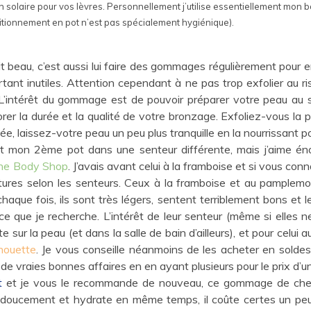
on solaire pour vos lèvres. Personnellement j’utilise essentiellement mo
itionnement en pot n’est pas spécialement hygiénique).
it beau, c’est aussi lui faire des gommages régulièrement pour e
tant inutiles. Attention cependant à ne pas trop exfolier au ris
 L’intérêt du gommage est de pouvoir préparer votre peau au sol
rer la durée et la qualité de votre bronzage. Exfoliez-vous la 
lée, laissez-votre peau un peu plus tranquille en la nourrissant p
st mon 2ème pot dans une senteur différente, mais j’aime én
he Body Shop
. J’avais avant celui à la framboise et si vous co
ures selon les senteurs. Ceux à la framboise et au pamplemo
chaque fois, ils sont très légers, sentent terriblement bons et
 ce que je recherche. L’intérêt de leur senteur (même si elles 
e sur la peau (et dans la salle de bain d’ailleurs), et pour cel
houette
. Je vous conseille néanmoins de les acheter en soldes, 
de vraies bonnes affaires en en ayant plusieurs pour le prix d’un
t
et je vous le recommande de nouveau, ce gommage de ch
out doucement et hydrate en même temps, il coûte certes un p