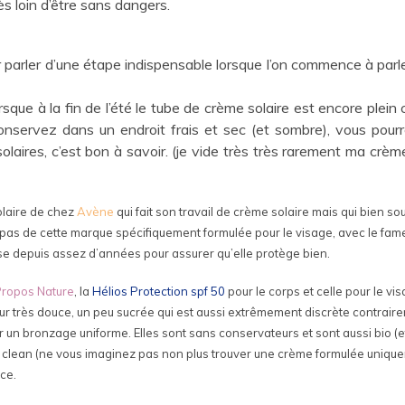
rès loin d’être sans dangers.
arler d’une étape indispensable lorsque l’on commence à parler
que à la fin de l’été le tube de crème solaire est encore plein c’
conservez dans un endroit frais et sec (et sombre), vous pourr
laires, c’est bon à savoir. (je vide très très rarement ma crème
olaire de chez
Avène
qui fait son travail de crème solaire mais qui bien 
ai pas de cette marque spécifiquement formulée pour le visage, avec le fam
ilise depuis assez d’années pour assurer qu’elle protège bien.
ropos Nature
, la
Hélios Protection spf 50
pour le corps et celle pour le vis
ur très douce, un peu sucrée qui est aussi extrêmement discrète contraire
ir un bronzage uniforme. Elles sont sans conservateurs et sont aussi bio (et
t clean (ne vous imaginez pas non plus trouver une crème formulée uniqu
ce.