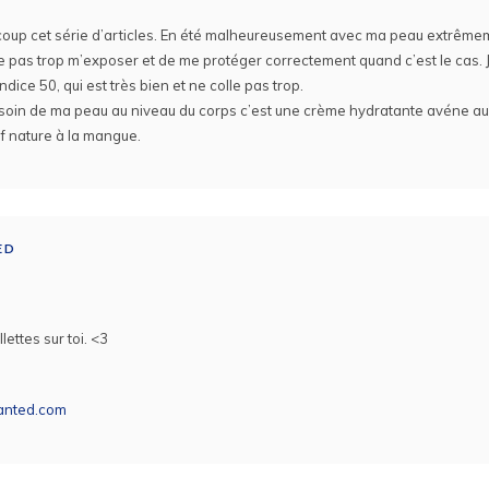
coup cet série d’articles. En été malheureusement avec ma peau extrême
e pas trop m’exposer et de me protéger correctement quand c’est le cas. J’
ice 50, qui est très bien et ne colle pas trop.
soin de ma peau au niveau du corps c’est une crème hydratante avéne au
 nature à la mangue.
ED
lettes sur toi. <3
hanted.com