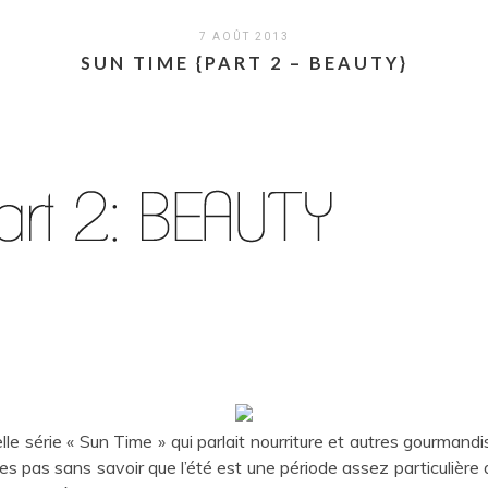
7 AOÛT 2013
SUN TIME {PART 2 – BEAUTY}
le série « Sun Time » qui parlait nourriture et autres gourmandis
tes pas sans savoir que l’été est une période assez particulièr