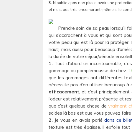
3.
N’oubliez pas non plus d’avoir une protecti
et n’est pas très encombrant (même si le cond
Prendre soin de sa peau lorsqu’il fa
qui s’accrochent à vous et qui sont pour
votre peau qui est là pour la protéger.
haut) mais aussi pour beaucoup d’amélio
la durée de votre séjour/période ensoleil
1.
Tout d’abord un incontournable, c’e
gommage au pamplemousse de chez
T
que les gommages ont différentes text
nécessite pas d’en utiliser beaucoup à 
efficacement
, et c’est principalement
l’odeur est relativement présente et rest
que c’est quelque chose de
vraiment c
soldes là bas est que vous pouvez faire 
2.
Je vous en avais parlé
dans ce bille
texture est très épaisse, il exfolie t