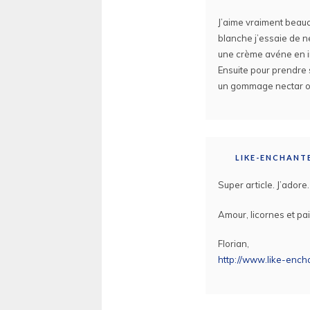
J’aime vraiment beau
blanche j’essaie de n
une crème avéne en ind
Ensuite pour prendre 
un gommage nectar of
LIKE-ENCHANT
Super article. J’adore.
Amour, licornes et pail
Florian,
http://www.like-enc