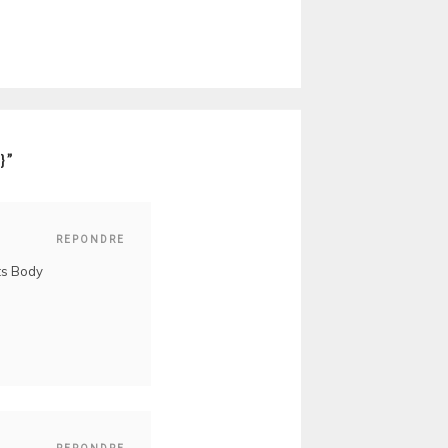
}
”
REPONDRE
its Body