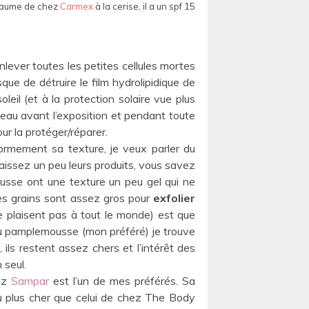
n baume de chez
Carmex
à la cerise, il a un spf 15
nlever toutes les petites cellules mortes
que de détruire le film hydrolipidique de
eil (et à la protection solaire vue plus
peau avant l’exposition et pendant toute
our la protéger/réparer.
ormement sa texture, je veux parler du
nnaissez un peu leurs produits, vous savez
usse ont une texture un peu gel qui ne
 les grains sont assez gros pour
exfolier
ne plaisent pas à tout le monde) est que
ui au pamplemousse (mon préféré) je trouve
ils restent assez chers et l’intérêt des
 seul.
ez
Sampar
est l’un de mes préférés. Sa
eu plus cher que celui de chez The Body