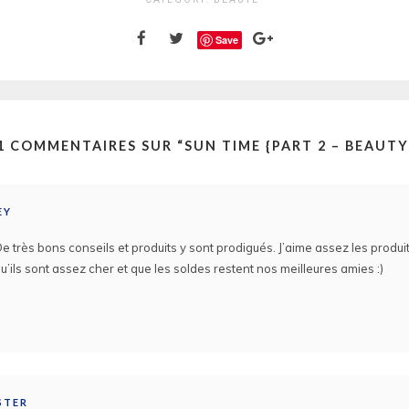
Save
1 COMMENTAIRES SUR “
SUN TIME {PART 2 – BEAUTY
EY
 De très bons conseils et produits y sont prodigués. J’aime assez les produ
u’ils sont assez cher et que les soldes restent nos meilleures amies :)
STER