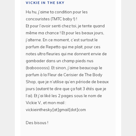
VICKIE IN THE SKY
Hu hu, j’aime ta condition pour les
concouristes (TMTC baby !) !
Et pour l’avoir senti chez toi, je tente quand
même ma chance ! Et pour les beaux jours,
j’alterne. En ce moment, c’est surtout le
parfum de Repetto qui me plait, pour ces
notes ultra fleuries qui me donnent envie de
gambader dans un champ pieds nus
(babooooss). Et sinon, j’aime beaucoup le
parfum à la Fleur de Cerisier de The Body
Shop, que je n’utilise qu’en période de beaux
jours (autant te dire que ça fait 3 étés que je
l’ai). Et j’ai liké les 2 pages sous le nom de
Vickie V., et mon mail :
vickieinthesky[at]gmail[dot]com
Des bisous !