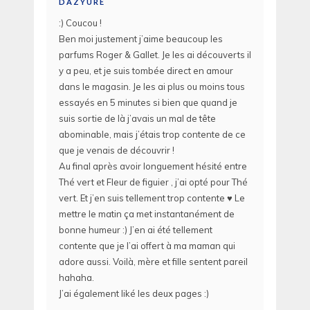
DAZYURE
:) Coucou !
Ben moi justement j’aime beaucoup les
parfums Roger & Gallet. Je les ai découverts il
y a peu, et je suis tombée direct en amour
dans le magasin. Je les ai plus ou moins tous
essayés en 5 minutes si bien que quand je
suis sortie de là j’avais un mal de tête
abominable, mais j’étais trop contente de ce
que je venais de découvrir !
Au final après avoir longuement hésité entre
Thé vert et Fleur de figuier , j’ai opté pour Thé
vert. Et j’en suis tellement trop contente ♥ Le
mettre le matin ça met instantanément de
bonne humeur :) J’en ai été tellement
contente que je l’ai offert à ma maman qui
adore aussi. Voilà, mère et fille sentent pareil
hahaha.
J’ai également liké les deux pages :)