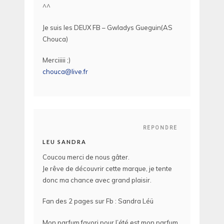
^^
Je suis les DEUX FB – Gwladys Gueguin(AS
Chouca)
Merciiiii ;)
chouca@live.fr
REPONDRE
LEU SANDRA
Coucou merci de nous gâter.
Je rêve de découvrir cette marque, je tente
donc ma chance avec grand plaisir.
Fan des 2 pages sur Fb : Sandra Léü
Mon parfum favori pour l’été est mon parfum