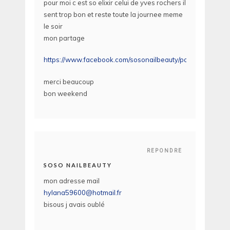
pour moi c est so elixir celui de yves rochers il
sent trop bon et reste toute la journee meme
le soir
mon partage
https://www.facebook.com/sosonailbeauty/posts/102009
merci beaucoup
bon weekend
REPONDRE
SOSO NAILBEAUTY
mon adresse mail
hylana59600@hotmail.fr
bisous j avais oublé