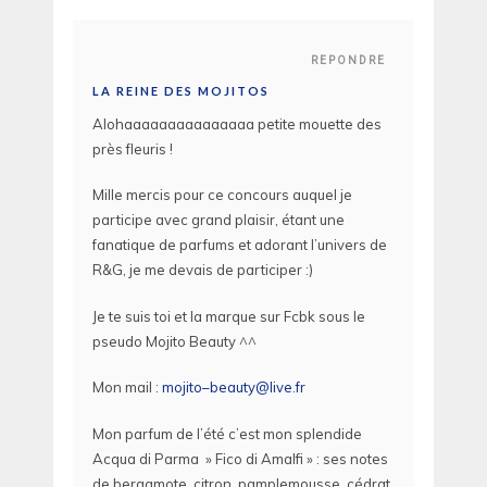
REPONDRE
LA REINE DES MOJITOS
Alohaaaaaaaaaaaaaaa petite mouette des
près fleuris !
Mille mercis pour ce concours auquel je
participe avec grand plaisir, étant une
fanatique de parfums et adorant l’univers de
R&G, je me devais de participer :)
Je te suis toi et la marque sur Fcbk sous le
pseudo Mojito Beauty ^^
Mon mail :
mojito–beauty@live.fr
Mon parfum de l’été c’est mon splendide
Acqua di Parma » Fico di Amalfi » : ses notes
de bergamote, citron, pamplemousse, cédrat,