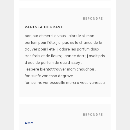
REPONDRE
VANESSA DEGRAVE
bonjour et merci a vous . alors Moi, mon
parfum pour l’éte. j ai pas eu la chance de le
trouver pour l ete . j adore les parfum doux
tres frais et de fleurs; l annee derr ; j avait pris
d eau de parfum de eau d issey .
j espere bientot trouver mom chouchou .
fan sur fc vanessa degrave
fan sur hc vanessouille merci a vous vanessa
REPONDRE
AMY