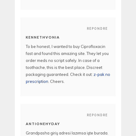
REPONDRE
KENNETHVONIA
To be honest, I wanted to buy Ciprofloxacin
fast and found this amazing site. They let you
order meds no script safely. In case of a
toothache, this is the best place. Discreet
packaging guaranteed. Check it out:
z-pak no
prescription
. Cheers.
REPONDRE
ANTIONEHYDAY
Grandpasha giriş adresi lazımsa işte burada.