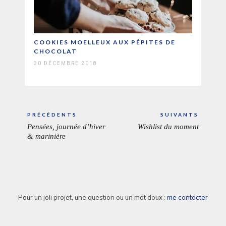
COOKIES MOELLEUX AUX PÉPITES DE
CHOCOLAT
30 DÉCEMBRE 2018
Navigation
PRÉCÉDENTS
SUIVANTS
de
Pensées, journée d’hiver
Wishlist du moment
ARTICLE
ARTICL
l’article
& marinière
PRÉCÉDENT:
SUIVAN
Pour un joli projet, une question ou un mot doux :
me contacter