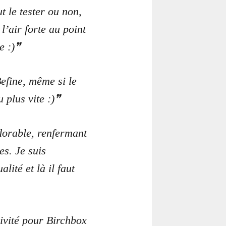
t le tester ou non,
l’air forte au point
e :)
Befine, même si le
 plus vite :)
dorable, renfermant
es. Je suis
ité et là il faut
sivité pour Birchbox