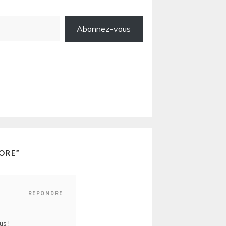
Abonnez-vous
LORE
”
REPONDRE
us !