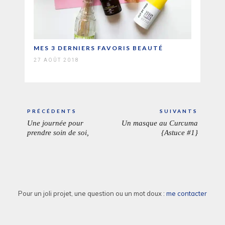
MES 3 DERNIERS FAVORIS BEAUTÉ
27 AOÛT 2018
Navigation
PRÉCÉDENTS
SUIVANTS
de
Une journée pour
Un masque au Curcuma
ARTICLE
ARTICL
l’article
prendre soin de soi,
{Astuce #1}
PRÉCÉDENT:
SUIVAN
Pour un joli projet, une question ou un mot doux :
me contacter