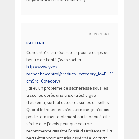
REPONDRE
KALIJAH
Concentré ultra réparateur pour le corps au
beurre de karité (Yves rocher,
http://www.yves-
rocher.be/control/product/~category_id=B1333/~product_
cmSrc=Category
)
J’ai eu un problème de sécheresse sous les
aisselles après une crise (très) aigue
d’eczéma, surtout autour et sur les aisselles.
Quand le traitement s’est terminé, je n’osais
pas le terminer totalement car la peau était si
sèche que j’avais peur que cela ne
recommence aussitot l’arrêt du traitement. La
peau était vraiment très asséchée, ca tirait