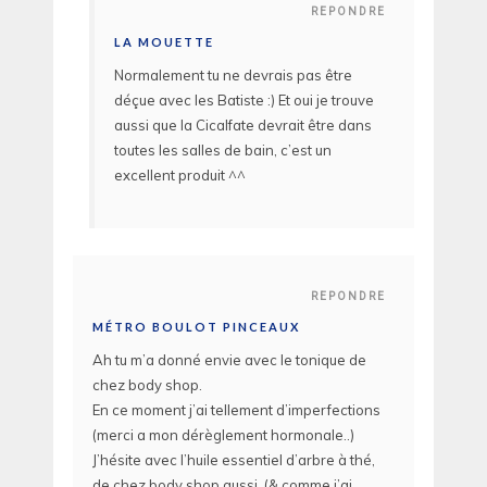
REPONDRE
LA MOUETTE
Normalement tu ne devrais pas être
déçue avec les Batiste :) Et oui je trouve
aussi que la Cicalfate devrait être dans
toutes les salles de bain, c’est un
excellent produit ^^
REPONDRE
MÉTRO BOULOT PINCEAUX
Ah tu m’a donné envie avec le tonique de
chez body shop.
En ce moment j’ai tellement d’imperfections
(merci a mon dérèglement hormonale..)
J’hésite avec l’huile essentiel d’arbre à thé,
de chez body shop aussi. (& comme j’ai