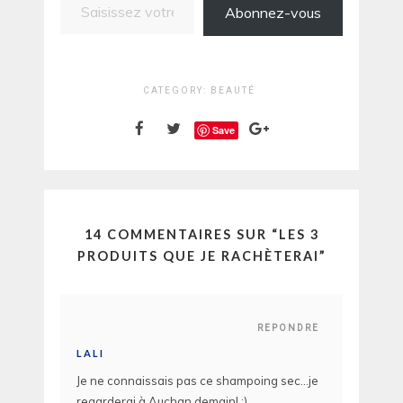
Abonnez-vous
CATEGORY:
BEAUTÉ
Save
14 COMMENTAIRES SUR “
LES 3
PRODUITS QUE JE RACHÈTERAI
”
REPONDRE
LALI
Je ne connaissais pas ce shampoing sec…je
regarderai à Auchan demain! :)