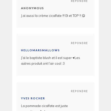
REPONDRE
ANONYMOUS
J.ai aussi la crème cicalfate !!! Et et TOP !! 😋
REPONDRE
HELLOMARSMALLOWS
J’ai le baptiste blush et il est super ♥Les
autres produit ont l’air cool :3
REPONDRE
YVES ROCHER
La pommade cicalfate est juste