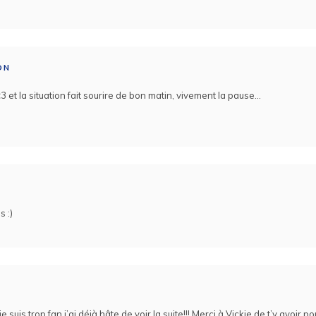
ON
<3 et la situation fait sourire de bon matin, vivement la pause…
s :)
 suis trop fan j’ai déjà hâte de voir la suite!!! Merci à Vickie de t’y avoir po