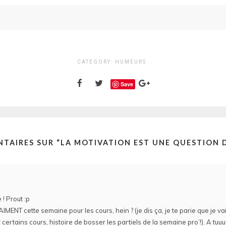
CATEGORY:
HUMEURS
Save
TAIRES SUR “
LA MOTIVATION EST UNE QUESTION D
e ! Prout :p
MENT cette semaine pour les cours, hein ? (je dis ça, je te parie que je vai
r certains cours, histoire de bosser les partiels de la semaine pro’!). A tuu