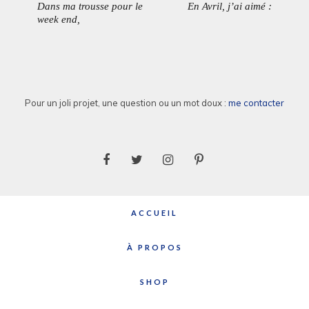
Dans ma trousse pour le
En Avril, j’ai aimé :
ARTICLE
ARTICL
l’article
week end,
PRÉCÉDENT:
SUIVAN
Pour un joli projet, une question ou un mot doux :
me contacter
ACCUEIL
À PROPOS
SHOP