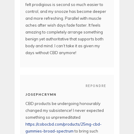
felt prodigious is second so much easier to
control, and my snooze has become deeper
and more refreshing. Parallel with muscle
aches after wish days fade faster. It feels
amazing to completely arrange something
benign yet authoritative that supports both
body and mind. I can’t take it as given my
days without CBD anymore!
REPONDRE
JOSEPHCRYMN
CBD products be undergoing honourably
changed my subsistence! I never expected
something so unpremeditated
https://cobocbd.com/products/25mg-cbd-
gummies-broad-spectrum
to bring such