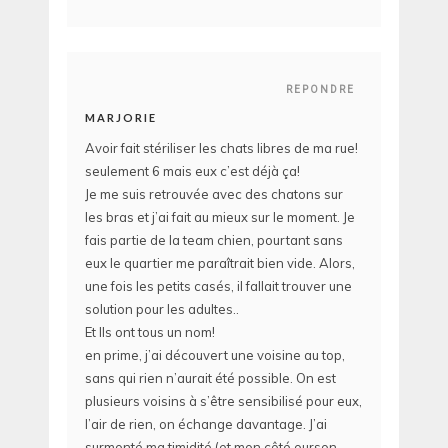
REPONDRE
MARJORIE
Avoir fait stériliser les chats libres de ma rue!
seulement 6 mais eux c’est déjà ça!
Je me suis retrouvée avec des chatons sur
les bras et j’ai fait au mieux sur le moment. Je
fais partie de la team chien, pourtant sans
eux le quartier me paraîtrait bien vide. Alors,
une fois les petits casés, il fallait trouver une
solution pour les adultes..
Et Ils ont tous un nom!
en prime, j’ai découvert une voisine au top,
sans qui rien n’aurait été possible. On est
plusieurs voisins à s’être sensibilisé pour eux,
l’air de rien, on échange davantage. J’ai
surmonté ma timidité (et mon côté ourson