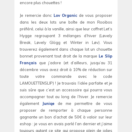
encore plus chouettes !
Je remercie donc
Lov Organic
de vous proposer
dans les deux lots une boîte de mon Rooibos
préféré, celui à la vanille, ainsi que leur coffret Let’s
Hygge regroupant 3 mélanges d’hiver (Løvely
Break, Løvely Glögg et Winter in Løv). Vous
trouverez également dans chaque lot un chouette
bonnet provenant tout droit de la marque
Le Slip
Français
que j’adore (et d’ailleurs, jusqu’au 31
décembre vous avez droit à 10% de réduction sur
toute votre commande avec le code
LAMOUETTENSLIP) ! Je trouvais l’idée parfaite et je
suis sûre que c’est un accessoire qui pourra vous
accompagner tout au long de l’hiver. Je remercie
également
Juniqe
de me permettre de vous
proposer de remporter à chaque personne
gagnante un bon d’achat de 50€ à valoir sur leur
eshop : je vous en avais parlé l’an dernier et j’aime
toujours autant ce site qui propose plein de jolies