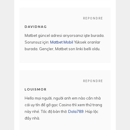
REPONDRE
DAVIDNAG
Matbet güncel adresi arıyorsanız işte burada.
Sorunsuz için:
Matbet Mobil
Yüksek oranlar
burada. Gençler, Matbet son linki belli oldu.
REPONDRE
LOUISMOR
Hello mọi người, người anh em nào cần nhà
cái uy tín để gỡ gạc Casino thì xem thử trang
này nhé. Tốc độ bàn thờ:
Dola789
. Húp lộc
đầy nhà.