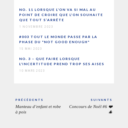
NO. 11 LORSQUE L'ON VA SI MAL AU
POINT DE CROIRE QUE L'ON SOUHAITE
QUE TOUT S’ARRÊTE
1 NOVEMBRE 2023
#003 TOUT LE MONDE PASSE PAR LA
PHASE DU "NOT GOOD ENOUGH"
15 MAI 2023
NO. 3 – QUE FAIRE LORSQUE
L'INCERTITUDE PREND TROP SES AISES
10 MARS 2023
Navigation
PRÉCÉDENTS
SUIVANTS
de
Manteau d’enfant et robe
Concours de Noël #6 ❤️
ARTICLE
ARTICL
l’article
à pois
🎄
PRÉCÉDENT:
SUIVAN