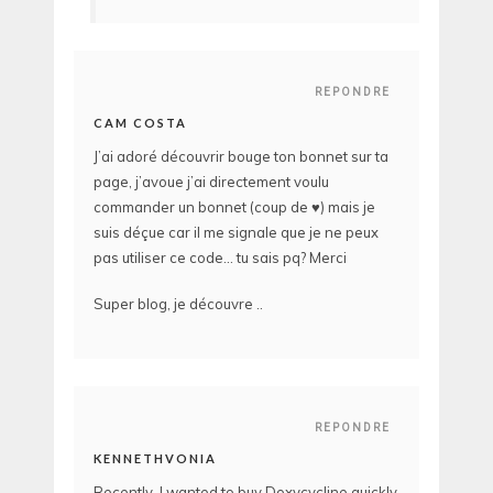
REPONDRE
CAM COSTA
J’ai adoré découvrir bouge ton bonnet sur ta
page, j’avoue j’ai directement voulu
commander un bonnet (coup de ♥️) mais je
suis déçue car il me signale que je ne peux
pas utiliser ce code… tu sais pq? Merci
Super blog, je découvre ..
REPONDRE
KENNETHVONIA
Recently, I wanted to buy Doxycycline quickly