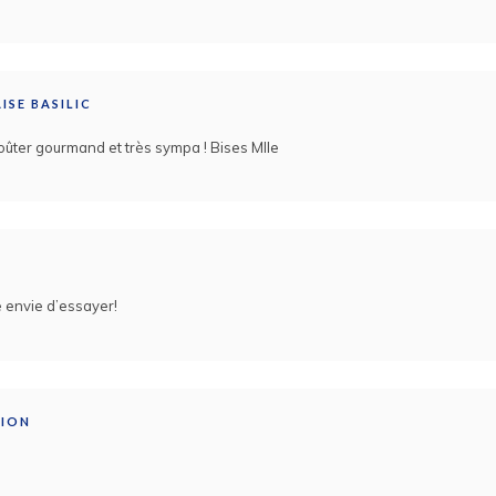
ISE BASILIC
ûter gourmand et très sympa ! Bises Mlle
envie d’essayer!
TION