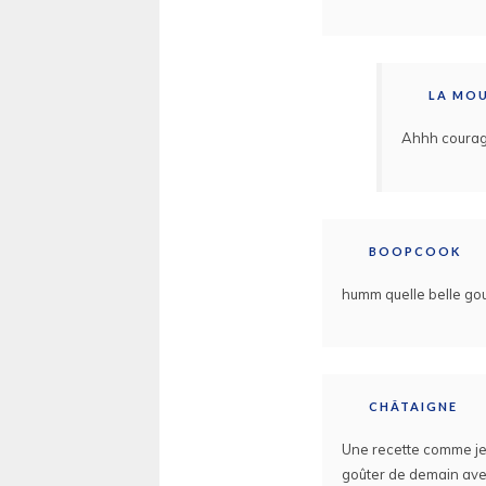
LA MO
Ahhh courage 
BOOPCOOK
humm quelle belle go
CHÂTAIGNE
Une recette comme je l
goûter de demain avec