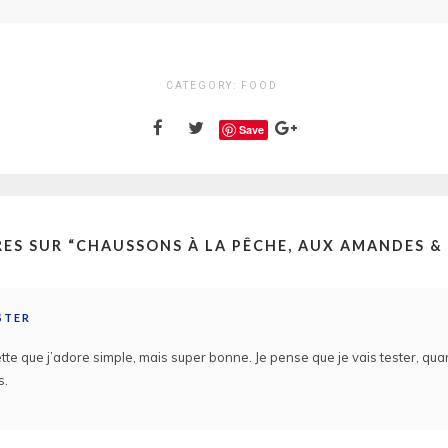
CATEGORY:
FOOD
Save
ES SUR “
CHAUSSONS À LA PÊCHE, AUX AMANDES &
STER
ette que j’adore simple, mais super bonne. Je pense que je vais tester, qu
s.