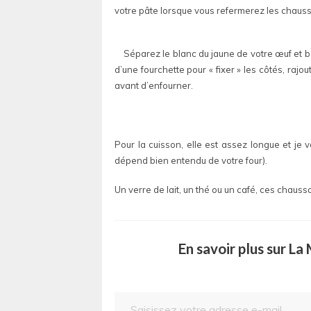
votre pâte lorsque vous refermerez les chaus
Séparez le blanc du jaune de votre œuf et b
d’une fourchette pour « fixer » les côtés, ra
avant d’enfourner.
Pour la cuisson, elle est assez longue et je
dépend bien entendu de votre four).
Un verre de lait, un thé ou un café, ces chaus
En savoir plus sur L
Saisissez votre adresse e-mail…