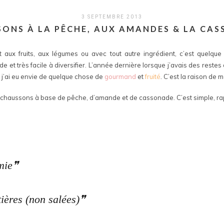
3 SEPTEMBRE 2013
ONS À LA PÊCHE, AUX AMANDES & LA CA
 aux fruits, aux légumes ou avec tout autre ingrédient, c’est quelque
e et très facile à diversifier. L’année dernière lorsque j’avais des reste
 j’ai eu envie de quelque chose de
gourmand
et
fruité
. C’est la raison de m
 chaussons à base de pêche, d’amande et de cassonade. C’est simple, ra
mie
ières (non salées)