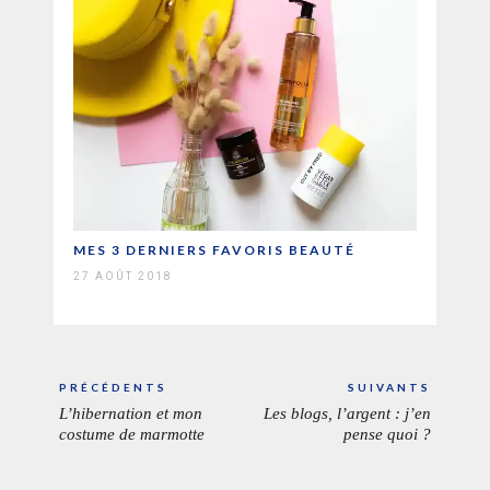
MES 3 DERNIERS FAVORIS BEAUTÉ
27 AOÛT 2018
Navigation
PRÉCÉDENTS
SUIVANTS
de
L’hibernation et mon
Les blogs, l’argent : j’en
ARTICLE
ARTICL
l’article
costume de marmotte
pense quoi ?
PRÉCÉDENT:
SUIVAN