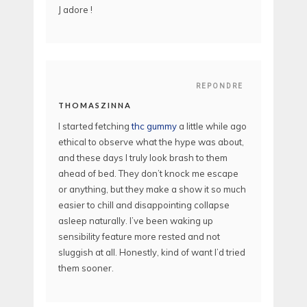
J adore !
REPONDRE
THOMASZINNA
I started fetching
thc gummy
a little while ago
ethical to observe what the hype was about,
and these days I truly look brash to them
ahead of bed. They don’t knock me escape
or anything, but they make a show it so much
easier to chill and disappointing collapse
asleep naturally. I’ve been waking up
sensibility feature more rested and not
sluggish at all. Honestly, kind of want I’d tried
them sooner.