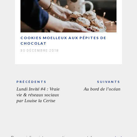
COOKIES MOELLEUX AUX PÉPITES DE
CHOCOLAT
30 DÉCEMBRE 2018
Navigation
PRÉCÉDENTS
SUIVANTS
de
Lundi Invité #4 : Vraie
Au bord de l’océan
ARTICLE
ARTICL
l’article
vie & réseaux sociaux
PRÉCÉDENT:
SUIVAN
par Louise la Cerise