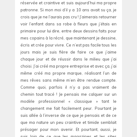
réservée et craintive et suis aujourd’hui ma propre
patronne. Si mon moi d’il y a 10 ans avait su ça, je
crois que je ne l’aurais pas cru ! J’aimerais retourner
voir l’enfant dans sa robe à fleurs que j’étais en
primaire pour lui dire, entre deux dessins faits pour
mes copains à la récré, que maintenant je dessine,
écris et crée pour vivre. Ce n’est pas facile tous les
jours mais je suis fière de faire ce que j’aime
chaque jour et de réussir dans le milieu que j’ai
choisi. J’ai créé ma propre entreprise et avec ça, j’ai
même créé ma propre marque, réalisant l’un de
mes rêves sans même m’en être rendue compte.
Comme quoi, parfois il n’y a pas vraiment de
chemin tout tracé ! Je pensais me calquer sur un
modèle professionnel « classique » tant le
changement me fait facilement peur. Pourtant je
suis allée à l’inverse de ce que je pensais et de ce
que ma nature un peu craintive et timide semblait
présager pour mon avenir. Et pourtant, aussi, je
suis loin de ce que les magazines et les sites