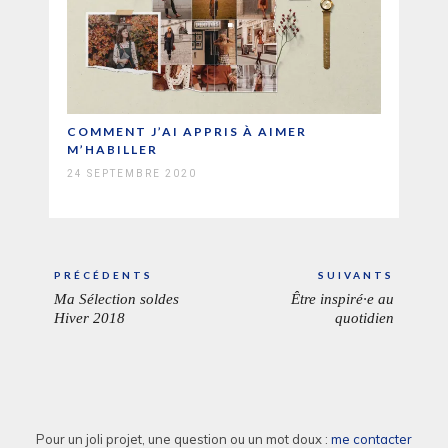
COMMENT J’AI APPRIS À AIMER
M’HABILLER
24 SEPTEMBRE 2020
Navigation
PRÉCÉDENTS
SUIVANTS
de
Ma Sélection soldes
Être inspiré·e au
ARTICLE
ARTICL
l’article
Hiver 2018
quotidien
PRÉCÉDENT:
SUIVAN
Pour un joli projet, une question ou un mot doux :
me contacter