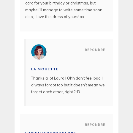
card for your birthday or christmas, but
maybe i’ll manage to write some time soon.
also, i love this dress of yours! xx
REPONDRE
LA MOUETTE
Thanks a lot Laura ! Ohh don’t feel bad, I
always forgot too but it doesn’t mean we
forget each other, right ? :D
REPONDRE