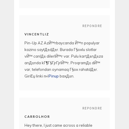
REPONDRE
VINCENTLIZ
Pin-Up AZ AzЙ™rbaycanda Й™n populyar
kazino saytД±dД±r. Burada Г§oxlu slotlar
vЙ™ canlД± dilerlЙ™r var. Pulu kartД±nД±za
anД±nda kГ¶Г§ГјrГјrlЙ™r. ProqramД± dЙ™
var, telefondan oynamaq Г§ox rahatdД±r.
GiriЕџ linki п»ї
Pinup
baxД±n.
REPONDRE
CARROLHOR
Hey there, I just came across a reliable