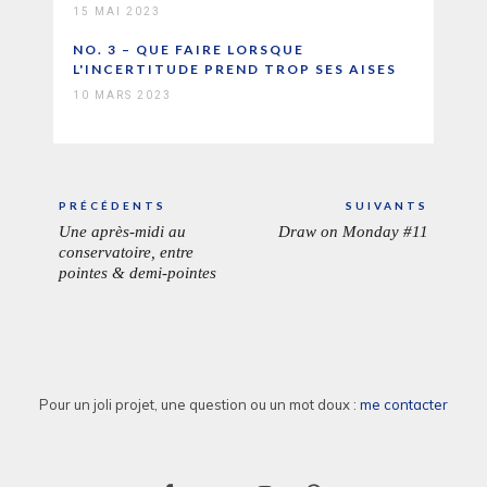
15 MAI 2023
NO. 3 – QUE FAIRE LORSQUE
L'INCERTITUDE PREND TROP SES AISES
10 MARS 2023
Navigation
PRÉCÉDENTS
SUIVANTS
de
Une après-midi au
Draw on Monday #11
ARTICLE
ARTICL
l’article
conservatoire, entre
PRÉCÉDENT:
SUIVAN
pointes & demi-pointes
Pour un joli projet, une question ou un mot doux :
me contacter