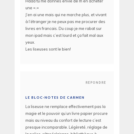
Haaa tu me donnes envie de m’en acheter
une =.=
J’en ai une mais qui ne marche plus, et vivant
à l’étranger je ne peux pas me procurer des
livres en francais. Du coup je me rabat sur
mon ipad mais c’est lourd et ça fait mal aux
yeux.
Les liseuses sont le bien!
REPONDRE
LE BLOC-NOTES DE CARMEN
La liseuse ne remplace effectivement pas la
magie et le pouvoir qu’un livre papier procure
mais au niveau du confort de lecture c’est
presque incomparable. Légèreté, réglage de
la police, rétroéclairage, bibliothèque à