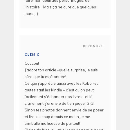
faire mon deuil des personnages, de
l’histoire… Mais ça ne dure que quelques
jours ;-)
REPONDRE
CLEM.C
Coucou!
J’adore ton article -quelle surprise, je suis
sûre que tu es étonnée!
Ce que j’apprécie aussi avec les Kobo -et
toutes sauf les Kindle – c’est qu’on peut
facilement s’échanger nos livres -et là
clairement, j’ai envie de t’en piquer 2-3!
Sinon tes photos donnent envie de se poser
et lire, du coup depuis ce matin, je me
trimballe ma liseuse de partout!
Pleins de bisous! -et je viens de t’envoyer un