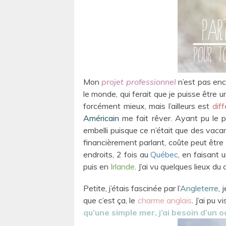
Mon
projet professionnel
n’est pas enco
le monde, qui ferait que je puisse être 
forcément mieux, mais l’ailleurs est
dif
Américain
me fait rêver. Ayant pu le p
embelli puisque ce n’était que des vaca
financièrement parlant, coûte peut être
endroits, 2 fois au
Québec
, en faisant
puis en
Irlande
. J’ai vu quelques lieux 
Petite, j’étais fascinée par l’
Angleterre
, 
que c’est ça, le
charme anglais
. J’ai pu 
qu’une simple mer, j’ai besoin d’un 