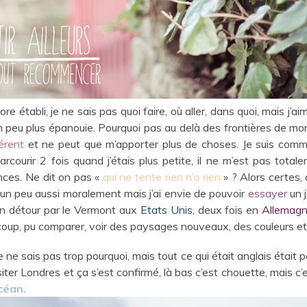
re établi, je ne sais pas quoi faire, où aller, dans quoi, mais j
un peu plus épanouie. Pourquoi pas au delà des frontières de mon 
férent
et ne peut que m’apporter plus de choses. Je suis com
arcourir 2 fois quand j’étais plus petite, il ne m’est pas to
nces. Ne dit on pas «
qui ne tente rien n’a rien
» ? Alors certes, 
 un peu aussi moralement mais j’ai envie de pouvoir
essayer
un j
 un détour par le Vermont aux
Etats Unis
, deux fois en
Allemag
du coup, pu comparer, voir des paysages nouveaux, des couleurs e
je ne sais pas trop pourquoi, mais tout ce qui était anglais était p
visiter Londres et ça s’est confirmé, là bas c’est chouette, mais c
océan.