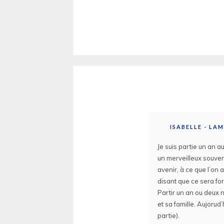
ISABELLE - L
Je suis partie un an a
un merveilleux souveni
avenir, à ce que l’on 
disant que ce sera for
Partir un an ou deux 
et sa famille. Aujorud’h
partie).