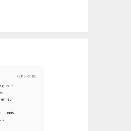
REPONDRE
en garde
on
 en leur
ses amis
uis