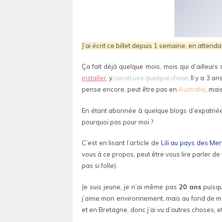
J’ai écrit ce billet depuis 1 semaine, en attenda
Ça fait déjà quelque mois, mois qui d’ailleur
installer
, y
construire quelque chose
. Il y a 3 
pense encore, peut être pas en
Australie
, mai
En étant abonnée à quelque blogs d’expatriées d
pourquoi pas pour moi ?
C’est en lisant l’article de
Lili au pays des Mer
vous à ce propos, peut être vous lire parler de
pas si folle).
Je suis jeune, je n’ai même pas
20 ans
puisqu
j’aime mon environnement, mais au fond de moi 
et en Bretagne, donc j’ai vu d’autres choses, et