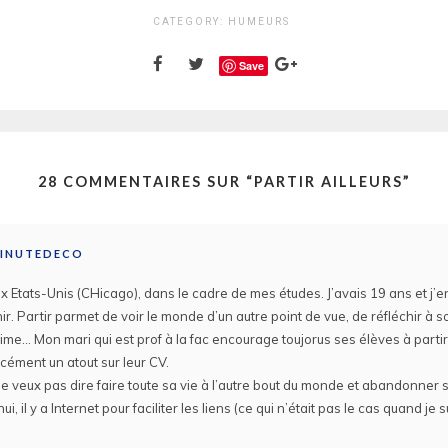
CATEGORY:
HUMEURS
Save
28 COMMENTAIRES SUR “
PARTIR AILLEURS
”
AMINUTEDECO
ux Etats-Unis (CHicago), dans le cadre de mes études. J’avais 19 ans et j’
r. Partir parmet de voir le monde d’un autre point de vue, de réfléchir à s
aime… Mon mari qui est prof à la fac encourage toujorus ses élèves à partir
cément un atout sur leur CV.
ne veux pas dire faire toute sa vie à l’autre bout du monde et abandonner 
ui, il y a Internet pour faciliter les liens (ce qui n’était pas le cas quand je s