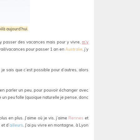
ilà aujourd’hui.
r y passer des vacances mais pour y vivre,
m’y
travail/vacances pour passer 1 an en
Australie
, j’y
 je sais que c’est possible pour d’autres, alors
d’en parler un peu, pour pouvoir échanger avec
e un peu folle (quoique naturelle je pense, donc
lus en plus. J’aime où je vis, j’aime
Rennes
et
s
et d’
ailleurs
. J’ai pu vivre en montagne, à Lyon