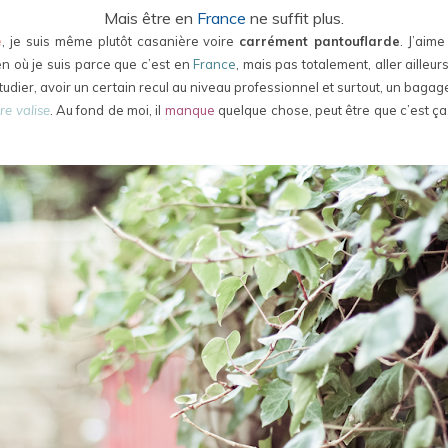
Mais être en
France
ne suffit plus.
e
, je suis même plutôt casanière voire
carrément pantouflarde
. J’aim
ien où je suis parce que c’est en
France
, mais pas totalement, aller ailleu
tudier, avoir un certain recul au niveau professionnel et surtout, un bagag
re valise
. Au fond de moi, il
manque
quelque chose, peut être que c’est ça.