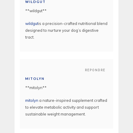
WILDGUT
** wildgut**
wildgut
is a precision-crafted nutritional blend
designed to nurture your dog’s digestive
tract.
REPONDRE
MITOLYN
**mitolyn**
mitolyn
a nature-inspired supplement crafted
to elevate metabolic activity and support
sustainable weight management.