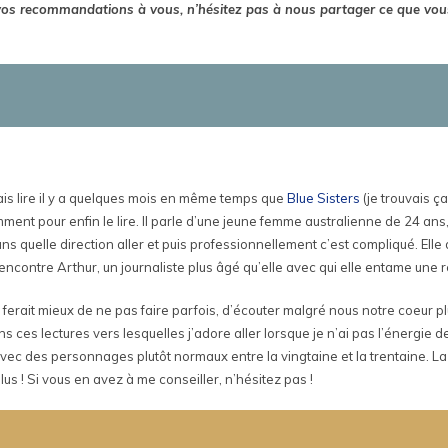
 vos recommandations à vous, n’hésitez pas à nous partager ce que vou
ulais lire il y a quelques mois en même temps que
Blue Sisters
(je trouvais ç
cemment pour enfin le lire. Il parle d’une jeune femme australienne de 24 ans,
dans quelle direction aller et puis professionnellement c’est compliqué. E
contre Arthur, un journaliste plus âgé qu’elle avec qui elle entame une r
n ferait mieux de ne pas faire parfois, d’écouter malgré nous notre coeur plut
s ces lectures vers lesquelles j’adore aller lorsque je n’ai pas l’énergie d
avec des personnages plutôt normaux entre la vingtaine et la trentaine. L
lus ! Si vous en avez à me conseiller, n’hésitez pas !