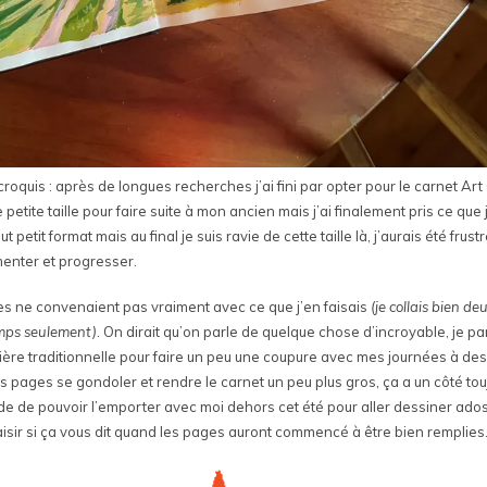
roquis : après de longues recherches j’ai fini par opter pour le carnet Ar
petite taille pour faire suite à mon ancien mais j’ai finalement pris ce que j
tit format mais au final je suis ravie de cette taille là, j’aurais été frustr
enter et progresser.
ges ne convenaient pas vraiment avec ce que j’en faisais
(je collais bien d
emps seulement)
. On dirait qu’on parle de quelque chose d’incroyable, je p
nière traditionnelle pour faire un peu une coupure avec mes journées à des
les pages se gondoler et rendre le carnet un peu plus gros, ça a un côté t
tarde de pouvoir l’emporter avec moi dehors cet été pour aller dessiner ado
laisir si ça vous dit quand les pages auront commencé à être bien remplies