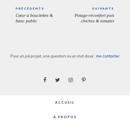
Navigation
PRÉCÉDENTS
SUIVANTS
de
Cœur à bouclettes &
Potage-réconfort pois
ARTICLE
ARTICL
l’article
banc public
chiches & tomates
PRÉCÉDENT:
SUIVAN
Pour un joli projet, une question ou un mot doux :
me contacter
ACCUEIL
À PROPOS