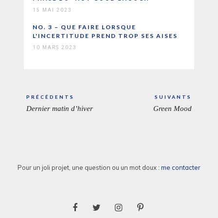
15 MAI 2023
NO. 3 – QUE FAIRE LORSQUE
L'INCERTITUDE PREND TROP SES AISES
10 MARS 2023
Navigation
PRÉCÉDENTS
SUIVANTS
de
Dernier matin d’hiver
Green Mood
ARTICLE
ARTICL
l’article
PRÉCÉDENT:
SUIVAN
Pour un joli projet, une question ou un mot doux :
me contacter