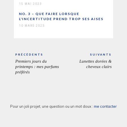
15 MAI 2023
NO. 3 – QUE FAIRE LORSQUE
L'INCERTITUDE PREND TROP SES AISES
10 MARS 2023
Navigation
PRÉCÉDENTS
SUIVANTS
de
Premiers jours du
Lunettes dorées &
ARTICLE
ARTICL
l’article
printemps : mes parfums
cheveux clairs
PRÉCÉDENT:
SUIVAN
préférés
Pour un joli projet, une question ou un mot doux :
me contacter