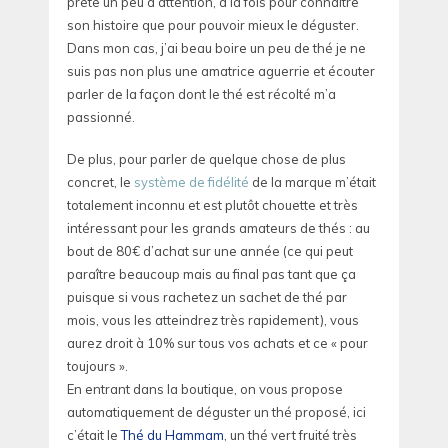
prête un peu d’attention, à la fois pour connaître
son histoire que pour pouvoir mieux le déguster.
Dans mon cas, j’ai beau boire un peu de thé je ne
suis pas non plus une amatrice aguerrie et écouter
parler de la façon dont le thé est récolté m’a
passionné.
De plus, pour parler de quelque chose de plus
concret, le
système de fidélité
de la marque m’était
totalement inconnu et est plutôt chouette et très
intéressant pour les grands amateurs de thés : au
bout de 80€ d’achat sur une année (ce qui peut
paraître beaucoup mais au final pas tant que ça
puisque si vous rachetez un sachet de thé par
mois, vous les atteindrez très rapidement), vous
aurez droit à 10% sur tous vos achats et ce « pour
toujours ».
En entrant dans la boutique, on vous propose
automatiquement de déguster un thé proposé, ici
c’était le
Thé du Hammam
, un thé vert fruité très