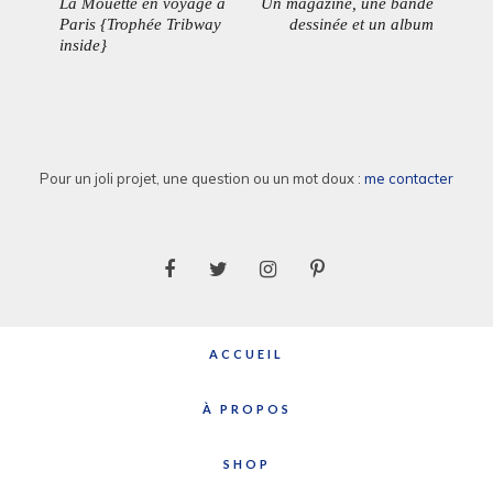
La Mouette en voyage à
Un magazine, une bande
ARTICLE
ARTICL
l’article
Paris {Trophée Tribway
dessinée et un album
PRÉCÉDENT:
SUIVAN
inside}
Pour un joli projet, une question ou un mot doux :
me contacter
ACCUEIL
À PROPOS
SHOP