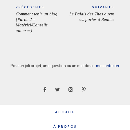
Navigation
PRÉCÉDENTS
SUIVANTS
de
Comment tenir un blog
Le Palais des Thés ouvre
ARTICLE
ARTICL
l’article
{Partie 2 –
ses portes à Rennes
PRÉCÉDENT:
SUIVAN
Matériel/Conseils
annexes}
Pour un joli projet, une question ou un mot doux :
me contacter
ACCUEIL
À PROPOS