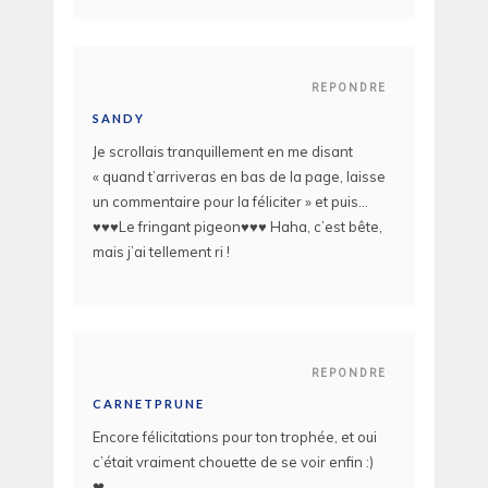
REPONDRE
SANDY
Je scrollais tranquillement en me disant
« quand t’arriveras en bas de la page, laisse
un commentaire pour la féliciter » et puis…
♥♥♥Le fringant pigeon♥♥♥ Haha, c’est bête,
mais j’ai tellement ri !
REPONDRE
CARNETPRUNE
Encore félicitations pour ton trophée, et oui
c’était vraiment chouette de se voir enfin :)
❤