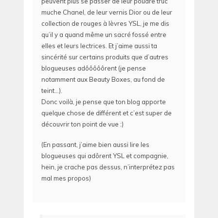
peuvent plus se passer de leur poudre truc
muche Chanel, de leur vernis Dior ou de leur
collection de rouges à lèvres YSL, je me dis
qu’il y a quand même un sacré fossé entre
elles et leurs lectrices. Et j’aime aussi ta
sincérité sur certains produits que d’autres
blogueuses adôôôôôrent (je pense
notamment aux Beauty Boxes, au fond de
teint…).
Donc voilà, je pense que ton blog apporte
quelque chose de différent et c’est super de
découvrir ton point de vue :)
(En passant, j’aime bien aussi lire les
blogueuses qui adôrent YSL et compagnie,
hein, je crache pas dessus, n’interprétez pas
mal mes propos)