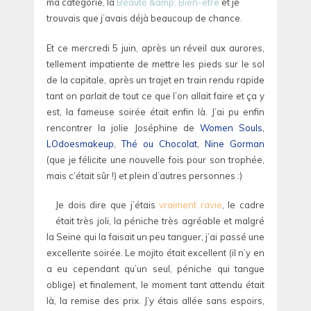
ma catégorie, la
Beauté &amp; Bien-être
et je
trouvais que j’avais déjà beaucoup de chance.
Et ce mercredi 5 juin, après un réveil aux aurores,
tellement impatiente de mettre les pieds sur le sol
de la capitale, après un trajet en train rendu rapide
tant on parlait de tout ce que l’on allait faire et ça y
est, la fameuse soirée était enfin là. J’ai pu enfin
rencontrer la jolie Joséphine de
Women Souls
,
LOdoesmakeup
,
Thé ou Chocolat
,
Nine Gorman
(que je félicite une nouvelle fois pour son trophée,
mais c’était sûr !) et plein d’autres personnes :)
Je dois dire que j’étais
vraiment ravie
, le cadre
était très joli, la péniche très agréable et malgré
la Seine qui la faisait un peu tanguer, j’ai passé une
excellente soirée. Le mojito était excellent (il n’y en
a eu cependant qu’un seul, péniche qui tangue
oblige) et finalement, le moment tant attendu était
là, la remise des prix. J’y étais allée sans espoirs,