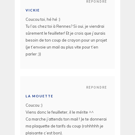
REPONDRE
VICKIE
Coucou toi, hé hé :)
Tu l’as chez toi à Rennes? Si oui, je viendrai
sûrement le feuilleter! Et je crois que j’aurais
besoin de ton coup de crayon pour un projet
(je t’envoie un mail au plus vite pour t’en
parler ;))
REPONDRE
LA MOUETTE
Coucou :)
Viens donc le feuilleter, il le mérite ^^
Ca marche j’attends ton mail ! Je te donnerai
ma plaquette de tarifs du coup (rohhhhh je
plaisante c’est bon).