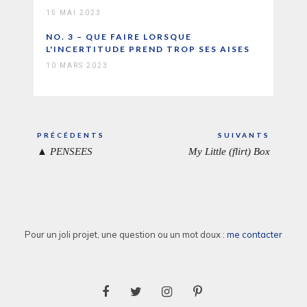
15 MAI 2023
NO. 3 – QUE FAIRE LORSQUE
L'INCERTITUDE PREND TROP SES AISES
10 MARS 2023
Navigation
PRÉCÉDENTS
SUIVANTS
de
▲ PENSEES
My Little (flirt) Box
ARTICLE
ARTICL
l’article
PRÉCÉDENT:
SUIVAN
Pour un joli projet, une question ou un mot doux :
me contacter