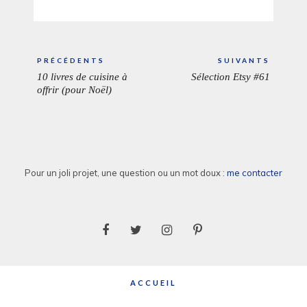
Navigation
PRÉCÉDENTS
SUIVANTS
de
10 livres de cuisine à
Sélection Etsy #61
ARTICLE
ARTICL
l’article
offrir (pour Noël)
PRÉCÉDENT:
SUIVAN
Pour un joli projet, une question ou un mot doux :
me contacter
ACCUEIL