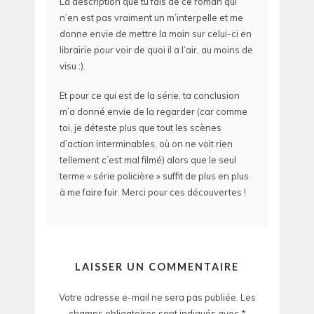
La description que tu fais de ce roman qui
n’en est pas vraiment un m’interpelle et me
donne envie de mettre la main sur celui-ci en
librairie pour voir de quoi il a l’air, au moins de
visu :).
Et pour ce qui est de la série, ta conclusion
m’a donné envie de la regarder (car comme
toi, je déteste plus que tout les scènes
d’action interminables, où on ne voit rien
tellement c’est mal filmé) alors que le seul
terme « série policière » suffit de plus en plus
à me faire fuir. Merci pour ces découvertes !
LAISSER UN COMMENTAIRE
Votre adresse e-mail ne sera pas publiée.
Les
champs obligatoires sont indiqués avec
*