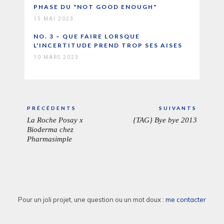
PHASE DU "NOT GOOD ENOUGH"
15 MAI 2023
NO. 3 – QUE FAIRE LORSQUE
L'INCERTITUDE PREND TROP SES AISES
10 MARS 2023
Navigation
PRÉCÉDENTS
SUIVANTS
de
La Roche Posay x
{TAG} Bye bye 2013
ARTICLE
ARTICL
l’article
Bioderma chez
PRÉCÉDENT:
SUIVAN
Pharmasimple
Pour un joli projet, une question ou un mot doux :
me contacter