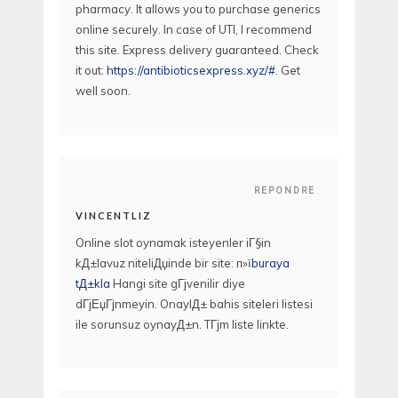
pharmacy. It allows you to purchase generics
online securely. In case of UTI, I recommend
this site. Express delivery guaranteed. Check
it out:
https://antibioticsexpress.xyz/#
. Get
well soon.
REPONDRE
VINCENTLIZ
Online slot oynamak isteyenler iГ§in
kД±lavuz niteliДџinde bir site: п»ї
buraya
tД±kla
Hangi site gГјvenilir diye
dГјЕџГјnmeyin. OnaylД± bahis siteleri listesi
ile sorunsuz oynayД±n. TГјm liste linkte.