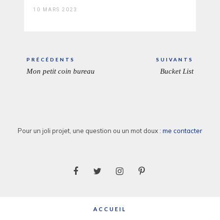
10 MARS 2023
Navigation
PRÉCÉDENTS
SUIVANTS
de
Mon petit coin bureau
Bucket List
ARTICLE
ARTICL
l’article
PRÉCÉDENT:
SUIVAN
Pour un joli projet, une question ou un mot doux :
me contacter
ACCUEIL