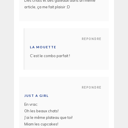
Des chats et des gâteaux dans un même
article, ça me fait plaisir :D
REPONDRE
LA MOUETTE
C’est le combo parfait !
REPONDRE
JUST A GIRL
En vrac:
Oh les beaux chats!
J’ai le même plateau que toi!
Miam les cupcakes!