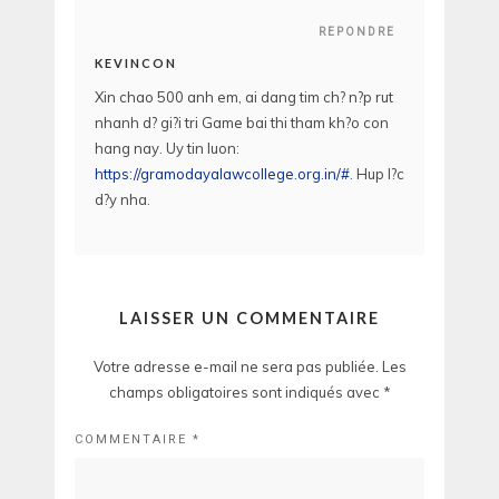
REPONDRE
KEVINCON
Xin chao 500 anh em, ai dang tim ch? n?p rut
nhanh d? gi?i tri Game bai thi tham kh?o con
hang nay. Uy tin luon:
https://gramodayalawcollege.org.in/#
. Hup l?c
d?y nha.
LAISSER UN COMMENTAIRE
Votre adresse e-mail ne sera pas publiée.
Les
champs obligatoires sont indiqués avec
*
COMMENTAIRE
*