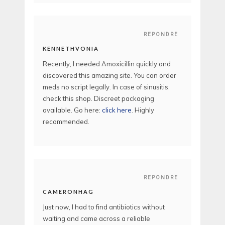
REPONDRE
KENNETHVONIA
Recently, I needed Amoxicillin quickly and
discovered this amazing site. You can order
meds no script legally. In case of sinusitis,
check this shop. Discreet packaging
available. Go here:
click here
. Highly
recommended.
REPONDRE
CAMERONHAG
Just now, I had to find antibiotics without
waiting and came across a reliable