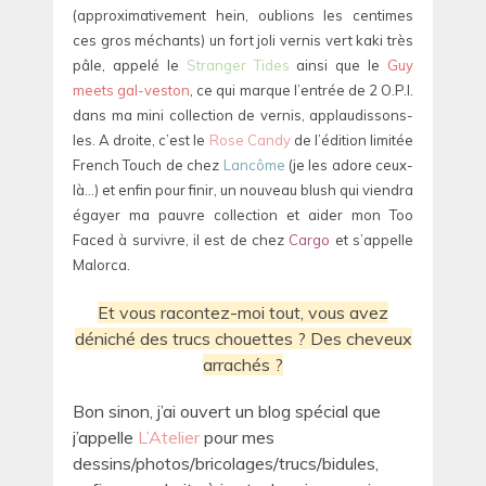
(approximativement hein, oublions les centimes
ces gros méchants) un fort joli vernis vert kaki très
pâle, appelé le
Stranger Tides
ainsi que le
Guy
meets gal-veston
, ce qui marque l’entrée de 2 O.P.I.
dans ma mini collection de vernis, applaudissons-
les. A droite, c’est le
Rose Candy
de l’édition limitée
French Touch de chez
Lancôme
(je les adore ceux-
là…) et enfin pour finir, un nouveau blush qui viendra
égayer ma pauvre collection et aider mon Too
Faced à survivre, il est de chez
Cargo
et s’appelle
Malorca.
Et vous racontez-moi tout, vous avez
déniché des trucs chouettes ? Des cheveux
arrachés ?
Bon sinon, j’ai ouvert un blog spécial que
j’appelle
L’Atelier
pour mes
dessins/photos/bricolages/trucs/bidules,