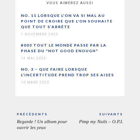
VOUS AIMEREZ AUSSI
NO. 11 LORSQUE L'ON VA SI MAL AU
POINT DE CROIRE QUE L'ON SOUHAITE
QUE TOUT S’ARRÊTE
1 NOVEMBRE 2023
#003 TOUT LE MONDE PASSE PAR LA
PHASE DU "NOT GOOD ENOUGH"
15 MAI 2023
NO. 3 – QUE FAIRE LORSQUE
L'INCERTITUDE PREND TROP SES AISES
10 MARS 2023
Navigation
PRÉCÉDENTS
SUIVANTS
de
Regarde ! Un album pour
Pimp my Nails – O.P.I.
ARTICLE
ARTICL
l’article
ouvrir les yeux
PRÉCÉDENT:
SUIVAN