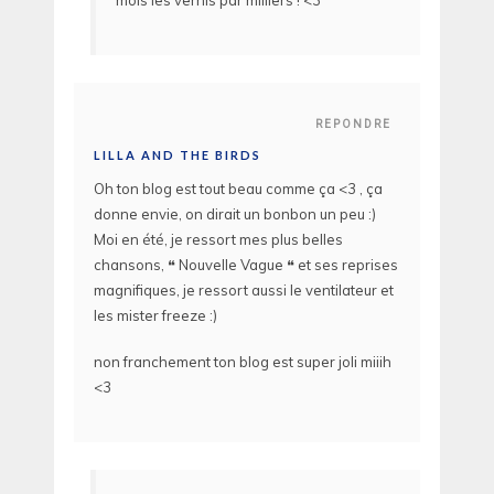
mois les vernis par milliers ! <3
REPONDRE
LILLA AND THE BIRDS
Oh ton blog est tout beau comme ça <3 , ça
donne envie, on dirait un bonbon un peu :)
Moi en été, je ressort mes plus belles
chansons, ❝ Nouvelle Vague ❝ et ses reprises
magnifiques, je ressort aussi le ventilateur et
les mister freeze :)
non franchement ton blog est super joli miiih
<3