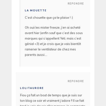
REPONDRE
LA MOUETTE
C’est chouette que ça te plaise ! :)
Oh ouii les mister freeze, j’en ai acheté
avant hier (enfin sauf que c’est des sous
marques qui s’appellent Yeti, mais c’est
génial <3) et je crois que je vais bientôt
ramener le ventilateur de chez mes
parents aussi….
REPONDRE
LOLITAURORE
Fiou ça fait un bout de temps que je suis sur
ton blog ce soir et vraiment j’adore !! Il se fait
tard je vais devoir aller manger. Je commente