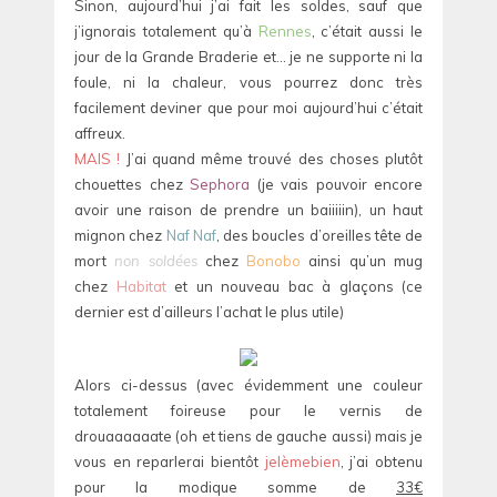
Sinon, aujourd’hui j’ai fait les soldes, sauf que
j’ignorais totalement qu’à
Rennes
, c’était aussi le
jour de la Grande Braderie et… je ne supporte ni la
foule, ni la chaleur, vous pourrez donc très
facilement deviner que pour moi aujourd’hui c’était
affreux.
MAIS !
J’ai quand même trouvé des choses plutôt
chouettes chez
Sephora
(je vais pouvoir encore
avoir une raison de prendre un baiiiiin), un haut
mignon chez
Naf Naf
, des boucles d’oreilles tête de
mort
non soldées
chez
Bonobo
ainsi qu’un mug
chez
Habitat
et un nouveau bac à glaçons (ce
dernier est d’ailleurs l’achat le plus utile)
Alors ci-dessus (avec évidemment une couleur
totalement foireuse pour le vernis de
drouaaaaaate (oh et tiens de gauche aussi) mais je
vous en reparlerai bientôt
jelèmebien
, j’ai obtenu
pour la modique somme de
33€