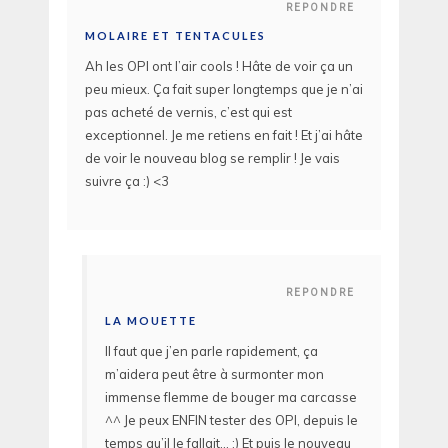
REPONDRE
MOLAIRE ET TENTACULES
Ah les OPI ont l’air cools ! Hâte de voir ça un
peu mieux. Ça fait super longtemps que je n’ai
pas acheté de vernis, c’est qui est
exceptionnel. Je me retiens en fait ! Et j’ai hâte
de voir le nouveau blog se remplir ! Je vais
suivre ça :) <3
REPONDRE
LA MOUETTE
Il faut que j’en parle rapidement, ça
m’aidera peut être à surmonter mon
immense flemme de bouger ma carcasse
^^ Je peux ENFIN tester des OPI, depuis le
temps qu’il le fallait… :) Et puis le nouveau