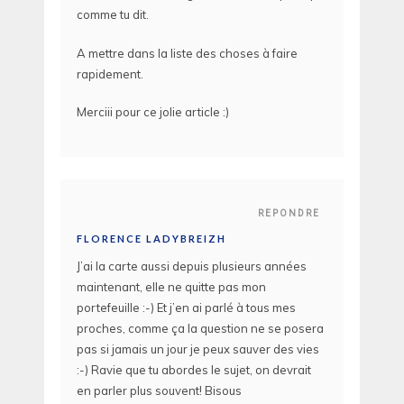
comme tu dit.
A mettre dans la liste des choses à faire
rapidement.
Merciii pour ce jolie article :)
REPONDRE
FLORENCE LADYBREIZH
J’ai la carte aussi depuis plusieurs années
maintenant, elle ne quitte pas mon
portefeuille :-) Et j’en ai parlé à tous mes
proches, comme ça la question ne se posera
pas si jamais un jour je peux sauver des vies
:-) Ravie que tu abordes le sujet, on devrait
en parler plus souvent! Bisous