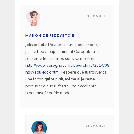
REPONDRE
MANON DE FIZZYETCIE
Jolis achats! Pour tes futurs posts mode,
j’aime beaucoup comment Carogribouillis
présente les siennes sans se montrer:
http://www.carogribouillis.be/archive/2014/08/27/un-
nouveau-look.html
, j’espère que tu trouveras
une façon qui te plait, même si je reste
persuadée que tu ferais une excellente
blogueuse/modèle mode!
REPONDRE