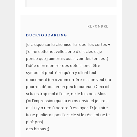
REPONDRE
DUCKYOUDARLING
Je craque sur la chemise, la robe, les cartes ♥
J’aime cette nouvelle série d’articles et je
pense que j’aimerais aussi voir des tenues :)
l’idée d’en montrer des détails peut être
sympa, et peut-être qu’en y allant tout
doucement (en « zoom arrière », si on veut), tu
pourras dépasser un peu ta pudeur :) Ceci dit,
si tu es trop mal à l’aise, ne le fais pas. Mais
j’ai l’impression que tu en as envie et je crois
qu’il n’y a rien à perdre à essayer :D (au pire
tu ne publieras pas l’article si le résultat ne te
plaît pas)
des bisous ;)