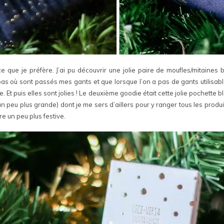
e que je préfère. J’ai pu découvrir une jolie paire de moufles/mitaines 
 pas où sont passés mes gants et que lorsque l’on a pas de gants utilisa
 Et puis elles sont jolies ! Le deuxième goodie était cette jolie pochette b
 peu plus grande) dont je me sers d’aillers pour y ranger tous les produit
e un peu plus festive.